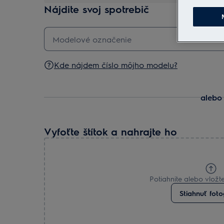
Nájdite svoj spotrebič
Kde nájdem číslo môjho modelu?
alebo
Vyfoťte štítok a nahrajte ho
Potiahnite alebo vložte
Stiahnuť foto