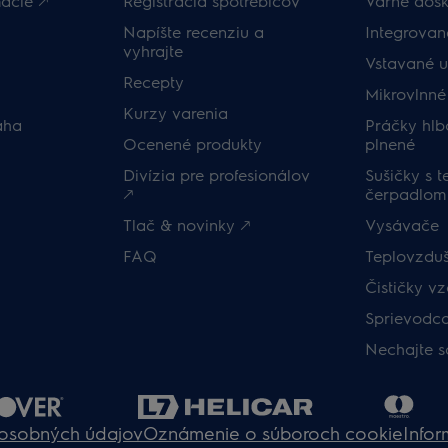
ácie 🡕
Registrácia spotrebičov
Varné dosk
Napíšte recenziu a
Integrova
vyhrajte
Vstavané 
Recepty
Mikrovlnné
Kurzy varenia
áha
Práčky hlb
Ocenené produkty
plnené
Divízia pre profesionálov
Sušičky s 
🡕
čerpadlom
Tlač & novinky 🡕
Vysávače
FAQ
Teplovzduš
Čističky v
Sprievodc
Nechajte s
osobných údajov
Oznámenie o súboroch cookie
Infor