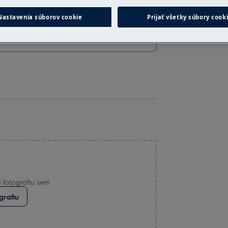
Nastavenia súborov cookie
Prijať všetky súbory cook
 fotografiu sem
grafiu