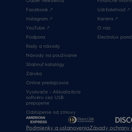
Odber newslettra
Finančné inform
Facebook 🡕
Udržateľnosť 🡕
Instagram 🡕
Kariéra 🡕
YouTube 🡕
O nás
Podpora
Electrolux pom
Rady a návody
Návody na používanie
Stiahnuť katalógy
Záruka
Online predajcovia
Vysávače – Aktualizácia
softvéru cez USB
prepojenie
Odstúpenie od zmluvy
Podmienky a ustanovenia
Zásady ochrany 