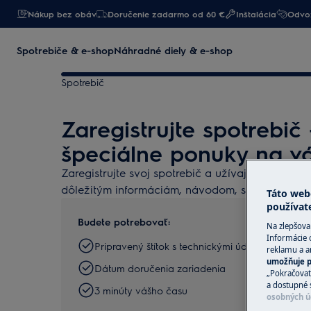
Nákup bez obáv
Doručenie zadarmo od 60 €
Inštalácia
Odvoz
Spotrebiče & e-shop
Náhradné diely & e-shop
Spotrebič
Zaregistrujte spotrebič
špeciálne ponuky na v
Zaregistrujte svoj spotrebič a užívajte si všetky
dôležitým informáciám, návodom, servisným aj
Táto web
používat
Budete potrebovať:
Na zlepšova
Informácie 
Pripravený štítok s technickými údajmi o spotreb
reklamu a an
umožňuje p
Dátum doručenia zariadenia
„Pokračovať
a dostupné 
3 minúty vášho času
osobných ú