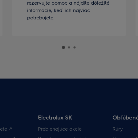
rezervujte pomoc a nájdite dôležité
informácie, keď ich najviac
potrebujete.
Electrolux SK
Obľúbené
ete 🡕
Prebiehajúce akcie
Rúry