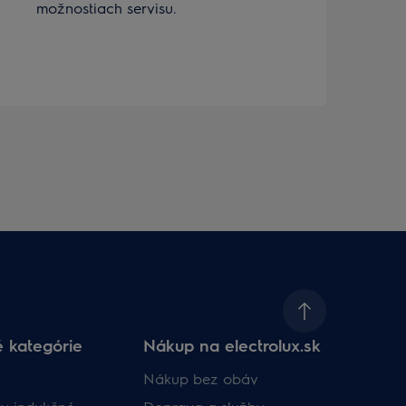
možnostiach servisu.
p
a
p
 kategórie
Nákup na electrolux.sk
Nákup bez obáv​