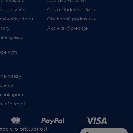
y indukčné
Doprava a služby​
né odsávače
​Často kladené otázky​
umývačky riadu
Obchodné podmienky​
 rúry
Akcie a výpredaje
oké spredu
tepelným
né fritézy
zduchu
a nákupom
a inšpirovať
mácie o prístupnosti