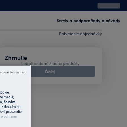
Servis a podpora
Rady a návody
Potvrdenie objednávky
Zhrnutie
Neboli pridané žiadne produkty
Ďalej
ačovať bez súhlasu
cookie.
ne médiá,
ím,
čo nám
 Kliknutím na
ľské prostredie
í o ochrane