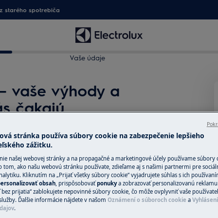
 starého spotrebiča
Vaše údaje
 – vaše výhody a
ás čakajú
 výhody. Registráciou získate prístup k
Pokr
 poradenským službám.
ová stránka používa súbory cookie na zabezpečenie lepšieho
eľského zážitku.
nie našej webovej stránky a na propagačné a marketingové účely používame súbory 
o tom, ako našu webovú stránku používate, zdieľame aj s našimi partnermi pre sociál
iči
alytiku. Kliknutím na „Prijať všetky súbory cookie“ vyjadrujete súhlas s ich používan
ersonalizovať obsah
, prispôsobovať
ponuky
a zobrazovať personalizovanú reklamu.
 bez prijatia“ zablokujete nepovinné súbory cookie, čo môže ovplyvniť vaše používate
služby. Ďalšie informácie nájdete v našom
Oznámení o súboroch cookie
a
Vyhlásen
dajov
.