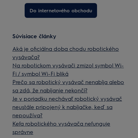
Do internetového obchodu
Súvisiace články
Aká je oficiálna doba chodu robotického
vysávača?
Na robotickom vysávači zmizol symbol Wi-
Fi / symbol Wi-Fi bliká
Prečo sa robotický vysávač nenabíja alebo
sa zdá, že nabíjanie nekončí?
Je v poriadku nechávať robotický vysávač
neustále pripojený k nabíjačke, keď sa
nepoužíva?
Kefa robotického vysávača nefunguje
správne