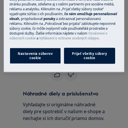
stránku používate, zdieľame aj s našimi partnermi pre sociálne médiá,
robotický vysávač
reklamu a analytiku. Kliknutím na „Prijať všetky súbory cookie“
vyjadrujete súhlas s ich používaním,
čo nám umožňuje personalizovať
obsah
, prispôsobovať
ponuky
a zobrazovať personalizovanú
Riešenie
reklamu. Kliknutím na „Pokračovať bez prijatia“ zablokujete nepovinné
súbory cookie, čo môže ovplyvniť vaše používateľské prostredie a
Robotický vysávač zvyčajne cestu späť nájde, ak
dostupné služby. Ďalšie informácie nájdete v našom
Oznámení o
súboroch cookie
a
Vyhlásení o ochrane osobných údajov
.
je batéria dostatočne nabitá. Možno bude
potrebovať prestávky, ale vo vysávaní bude
pokračovať, kým ho nedokončí.
Nastavenia súborov
Prijať všetky súbory
cookie
cookie
Bol tento článok užitočný?
Náhradné diely a príslušenstvo
Vyhľadajte si originálne náhradné
diely pre spotrebič v našom e-shope a
nechajte si ich doručiť priamo domov.