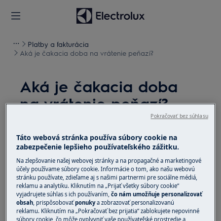
Platby a fakturácia
Aká je čakacia doba na vrátenie peňazí?
Aká je čakacia doba
na vrátenie peňazí?
Pokračovať bez súhlasu
Problém
Táto webová stránka používa súbory cookie na
Aká je čakacia doba na vrátenie peňazí?
zabezpečenie lepšieho používateľského zážitku.
Na zlepšovanie našej webovej stránky a na propagačné a marketingové
Riešenie
účely používame súbory cookie. Informácie o tom, ako našu webovú
stránku používate, zdieľame aj s našimi partnermi pre sociálne médiá,
Peniaze vraciame na Váš účet, z ktorého ste
reklamu a analytiku. Kliknutím na „Prijať všetky súbory cookie“
vyjadrujete súhlas s ich používaním,
čo nám umožňuje personalizovať
hradili objednávku, štandardne do 14 dní po
obsah
, prispôsobovať
ponuky
a zobrazovať personalizovanú
vrátení tovaru na sklad. Pokiaľ bola objednávka
reklamu. Kliknutím na „Pokračovať bez prijatia“ zablokujete nepovinné
súbory cookie, čo môže ovplyvniť vaše používateľské prostredie a