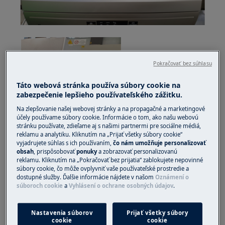
Pokračovať bez súhlasu
Táto webová stránka používa súbory cookie na
zabezpečenie lepšieho používateľského zážitku.
Na zlepšovanie našej webovej stránky a na propagačné a marketingové
účely používame súbory cookie. Informácie o tom, ako našu webovú
stránku používate, zdieľame aj s našimi partnermi pre sociálne médiá,
reklamu a analytiku. Kliknutím na „Prijať všetky súbory cookie“
vyjadrujete súhlas s ich používaním,
čo nám umožňuje personalizovať
obsah
, prispôsobovať
ponuky
a zobrazovať personalizovanú
reklamu. Kliknutím na „Pokračovať bez prijatia“ zablokujete nepovinné
súbory cookie, čo môže ovplyvniť vaše používateľské prostredie a
dostupné služby. Ďalšie informácie nájdete v našom
Oznámení o
súboroch cookie
a
Vyhlásení o ochrane osobných údajov
.
Ak je k dispozícii, odopnite a vyberte podstavec
zatlačením v dolnej časti (vpravo a vľavo)
Nastavenia súborov
Prijať všetky súbory
cookie
cookie