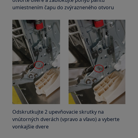
otvorte dvere a zablokujte pohyb pántu
umiestnením čapu do zvýrazneného otvoru
Odskrutkujte 2 upevňovacie skrutky na
vnútorných dverách (vpravo a vľavo) a vyberte
vonkajšie dvere