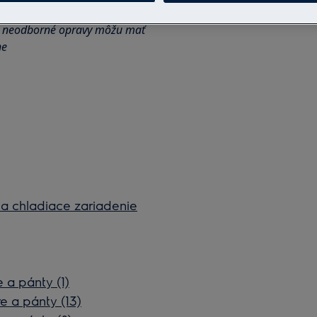
.
bo neodborné opravy môžu mať
ne
na chladiace zariadenie
 a pánty (1)
e a pánty (13)