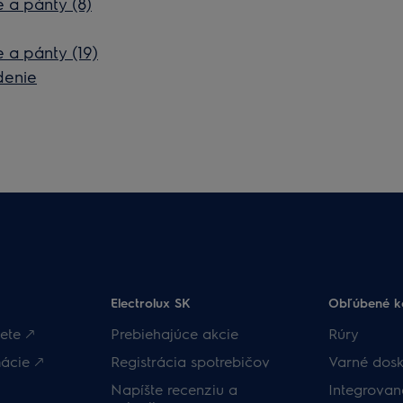
 a pánty (8)
 a pánty (19)
denie
Electrolux SK
Obľúbené k
ete 🡕
Prebiehajúce akcie
Rúry
ácie 🡕
Registrácia spotrebičov
Varné dosk
Napíšte recenziu a
Integrova