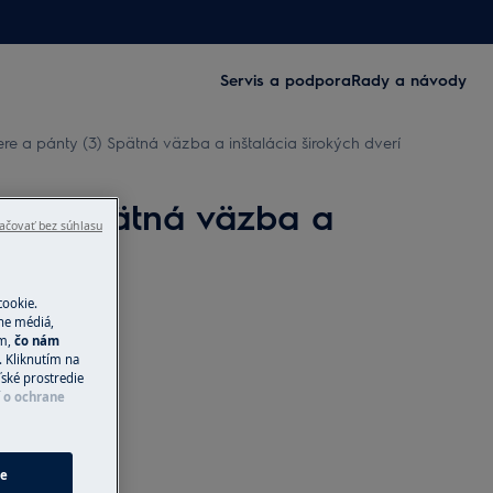
Servis a podpora
Rady a návody
e a pánty (3) Spätná väzba a inštalácia širokých dverí
 (3) Spätná väzba a
ačovať bez súhlasu
cookie.
ne médiá,
ím,
čo nám
 Kliknutím na
ľské prostredie
í o ochrane
ie