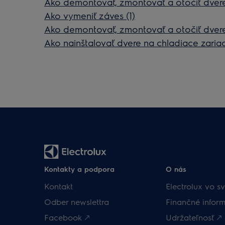
Ako demontovať, zmontovať a otočiť dvere
Ako vymeniť záves (1)
Ako demontovať, zmontovať a otočiť dvere
Ako nainštalovať dvere na chladiace zaria
Kontakty a podpora
O nás
Kontakt
Electrolux vo sv
Odber newslettra
Finančné inform
Facebook 🡕
Udržateľnosť 🡕