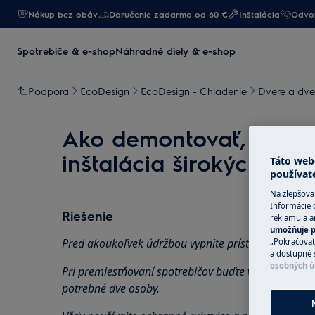
Nákup bez obáv
Doručenie zadarmo od 60 €
Inštalácia
Odvoz
Spotrebiče & e-shop
Náhradné diely & e-shop
Podpora
EcoDesign
EcoDesign - Chladenie
Dvere a dve
Ako demontovať, zmonto
inštalácia širokých dver
Táto web
používat
Na zlepšova
Informácie 
Riešenie
reklamu a an
umožňuje p
Pred akoukoľvek údržbou vypnite prístroj a vytiahni
„Pokračovať
a dostupné 
osobných ú
Pri premiestňovaní spotrebičov buďte vždy opatrní, 
potrebné dve osoby.