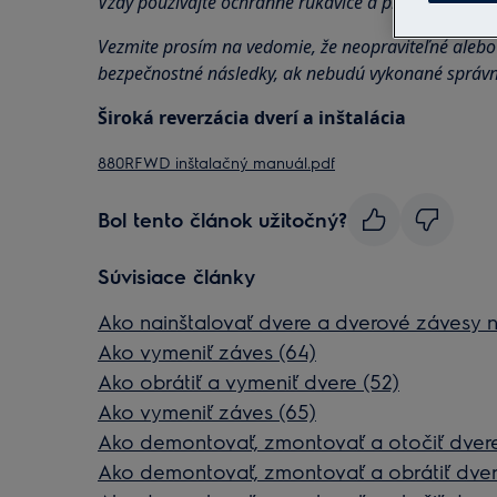
Vždy používajte ochranné rukavice a priloženú obuv
Vezmite prosím na vedomie, že neopraviteľné ale
bezpečnostné následky, ak nebudú vykonané správ
Široká reverzácia dverí a inštalácia
880RFWD inštalačný manuál.pdf
Bol tento článok užitočný?
Súvisiace články
Ako nainštalovať dvere a dverové závesy 
Ako vymeniť záves (64)
Ako obrátiť a vymeniť dvere (52)
Ako vymeniť záves (65)
Ako demontovať, zmontovať a otočiť dvere
Ako demontovať, zmontovať a obrátiť dver