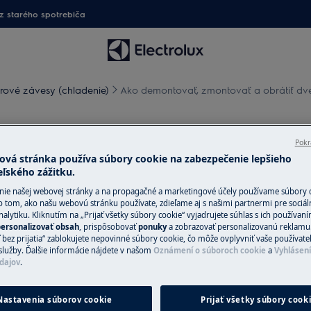
 starého spotrebiča
rové závesy (chladenie)
Ako demontovať, zmontovať a obrátiť dver
vať a obrátiť dvere a pánty
Pokr
í
ová stránka používa súbory cookie na zabezpečenie lepšieho
eľského zážitku.
nie našej webovej stránky a na propagačné a marketingové účely používame súbory 
o tom, ako našu webovú stránku používate, zdieľame aj s našimi partnermi pre sociál
alytiku. Kliknutím na „Prijať všetky súbory cookie“ vyjadrujete súhlas s ich používan
ersonalizovať obsah
, prispôsobovať
ponuky
a zobrazovať personalizovanú reklamu.
te zástrčku zo
zásuvky.
 bez prijatia“ zablokujete nepovinné súbory cookie, čo môže ovplyvniť vaše používate
služby. Ďalšie informácie nájdete v našom
Oznámení o súboroch cookie
a
Vyhlásen
dajov
.
pri prenášaní ťažkých spotrebičov sú
Nastavenia súborov cookie
Prijať všetky súbory cook