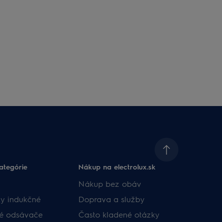
ategórie
Nákup na electrolux.sk
Nákup bez obáv​
y indukčné
Doprava a služby​
né odsávače
​Často kladené otázky​