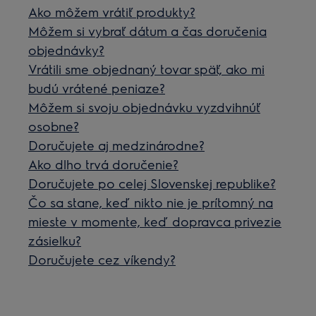
Ako môžem vrátiť produkty?
Môžem si vybrať dátum a čas doručenia
objednávky?
Vrátili sme objednaný tovar späť, ako mi
budú vrátené peniaze?
Môžem si svoju objednávku vyzdvihnúť
osobne?
Doručujete aj medzinárodne?
Ako dlho trvá doručenie?
Doručujete po celej Slovenskej republike?
Čo sa stane, keď nikto nie je prítomný na
mieste v momente, keď dopravca privezie
zásielku?
Doručujete cez víkendy?