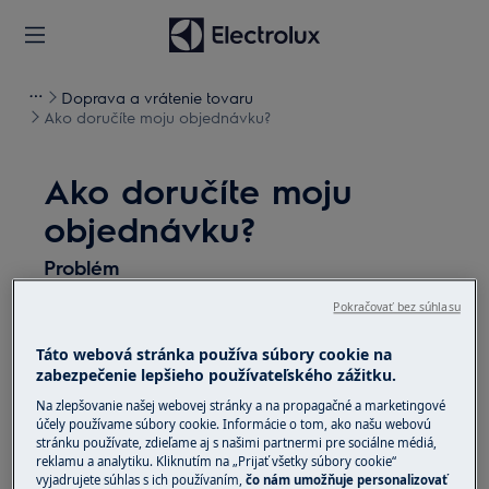
Doprava a vrátenie tovaru
Ako doručíte moju objednávku?
Ako doručíte moju
objednávku?
Problém
Ako doručíte moju objednávku?
Pokračovať bez súhlasu
Táto webová stránka používa súbory cookie na
Riešenie
zabezpečenie lepšieho používateľského zážitku.
Na zlepšovanie našej webovej stránky a na propagačné a marketingové
Doručenie veľkých spotrebičov zabezpečuje
účely používame súbory cookie. Informácie o tom, ako našu webovú
dopravná spoločnosť, podľa Vami zvolenej
stránku používate, zdieľame aj s našimi partnermi pre sociálne médiá,
možnosti dopravy pri kúpe bude buď tovar
reklamu a analytiku. Kliknutím na „Prijať všetky súbory cookie“
vyjadrujete súhlas s ich používaním,
čo nám umožňuje personalizovať