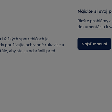
Nájdite si svoj
Riešte problémy a 
dokumentáciu k v
ri ťažkých spotrebičoch je
Nájsť manuál
ždy používajte ochranné rukavice a
le, aby ste sa ochránili pred