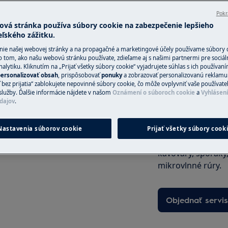
Pokr
ová stránka používa súbory cookie na zabezpečenie lepšieho
eľského zážitku.
Objednajte si se
nie našej webovej stránky a na propagačné a marketingové účely používame súbory 
o tom, ako našu webovú stránku používate, zdieľame aj s našimi partnermi pre sociál
 ÚDERU
V oblasti, v ktor
alytiku. Kliknutím na „Prijať všetky súbory cookie“ vyjadrujete súhlas s ich používan
ersonalizovať obsah
, prispôsobovať
ponuky
a zobrazovať personalizovanú reklamu.
Fixná cena servisu
 bez prijatia“ zablokujete nepovinné súbory cookie, čo môže ovplyvniť vaše používate
 spotrebič a odpojte sieťovú
kvalifikovaní servi
služby. Ďalšie informácie nájdete v našom
Oznámení o súboroch cookie
a
Vyhlásen
dajov
.
najprv skontroluj
prípade potreby v
službu poskytujem
Nastavenia súborov cookie
Prijať všetky súbory cook
panely, umývačky 
kávovary, sporáky
mikrovlnné rúry.
Objednať servis