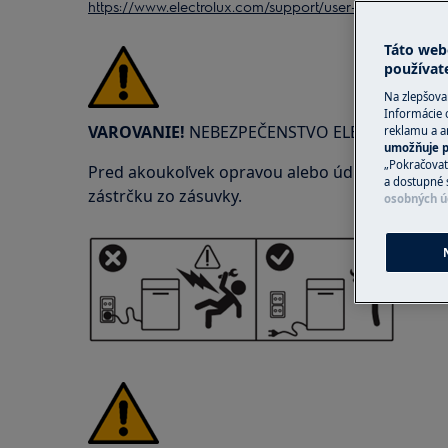
https://www.electrolux.com/support/user-manuals/
Táto web
používat
Na zlepšova
Informácie 
VAROVANIE!
NEBEZPEČENSTVO ELEKTRICKÉHO
reklamu a an
umožňuje p
„Pokračovať
Pred akoukoľvek opravou alebo údržbou vypnite
a dostupné 
zástrčku zo zásuvky.
osobných ú