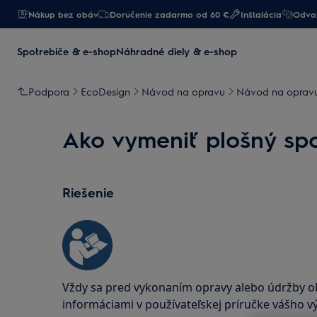
Nákup bez obáv
Doručenie zadarmo od 60 €
Inštalácia
Odvoz
Spotrebiče & e-shop
Náhradné diely & e-shop
Podpora
EcoDesign
Návod na opravu
Návod na opravu
Ako vymeniť plošný spo
Riešenie
Vždy sa pred vykonaním opravy alebo údržby 
informáciami v používateľskej príručke vášho v