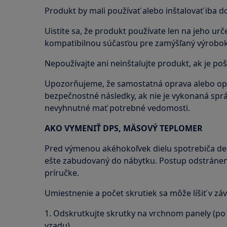
Produkt by mali používať alebo inštalovať iba do
Uistite sa, že produkt používate len na jeho urče
kompatibilnou súčasťou pre zamýšľaný výrobok
Nepoužívajte ani neinštalujte produkt, ak je po
Upozorňujeme, že samostatná oprava alebo o
bezpečnostné následky, ak nie je vykonaná sprá
nevyhnutné mať potrebné vedomosti.
AKO VYMENIŤ DPS, MÄSOVÝ TEPLOMER
Pred výmenou akéhokoľvek dielu spotrebiča dem
ešte zabudovaný do nábytku. Postup odstránenia
príručke.
Umiestnenie a počet skrutiek sa môže líšiť v záv
1. Odskrutkujte skrutky na vrchnom panely (po 
vzadu).