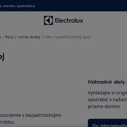
 starého spotrebiča
 - Rúry / varné dosky
Ako vymeniť plošný spoj
j
Náhradné diely 
Vyhľadajte si orig
spotrebič v našom 
priamo domov.
oboznámte s bezpečnostnými
ýrobku.
Do internetové