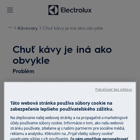
Kávovary
Chuť kávy je iná ako obvykle
Chuť kávy je iná ako
obvykle
Problém
Chuť kávy je iná ako obvykle
Pokračovať bez súhlasu
Vzťahuje sa na
Táto webová stránka používa súbory cookie na
zabezpečenie lepšieho používateľského zážitku.
všetky kávovary
Na zlepšovanie našej webovej stránky a na propagačné a marketingové
účely používame súbory cookie. Informácie o tom, ako našu webovú
Riešenie
stránku používate, zdieľame aj s našimi partnermi pre sociálne médiá,
reklamu a analytiku. Kliknutím na „Prijať všetky súbory cookie“
Odvápnite kávovar. Pravidelné
vyjadrujete súhlas s ich používaním,
čo nám umožňuje personalizovať