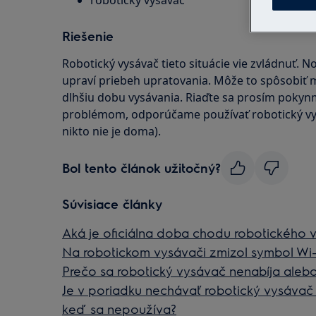
robotický vysávač
Riešenie
Robotický vysávač tieto situácie vie zvládnuť. N
upraví priebeh upratovania. Môže to spôsobiť 
dlhšiu dobu vysávania. Riaďte sa prosím pokynmi
problémom, odporúčame používať robotický vy
nikto nie je doma).
Bol tento článok užitočný?
Súvisiace články
Aká je oficiálna doba chodu robotického 
Na robotickom vysávači zmizol symbol Wi-F
Prečo sa robotický vysávač nenabíja alebo
Je v poriadku nechávať robotický vysávač 
keď sa nepoužíva?