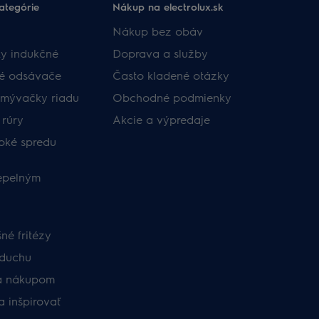
ategórie
Nákup na electrolux.sk
Nákup bez obáv​
y indukčné
Doprava a služby​
né odsávače
​Často kladené otázky​
umývačky riadu
Obchodné podmienky​
 rúry
Akcie a výpredaje
oké spredu
tepelným
né fritézy
zduchu
a nákupom
a inšpirovať