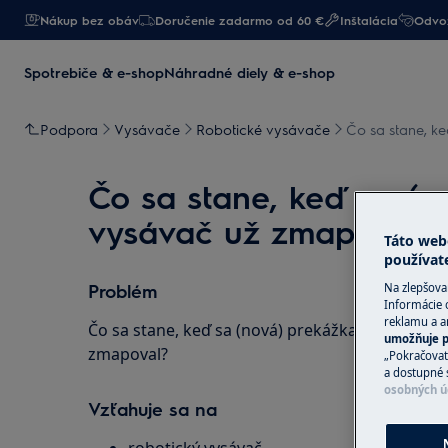
Nákup bez obáv
Doručenie zadarmo od 60 €
Inštalácia
Odvoz
Spotrebiče & e-shop
Náhradné diely & e-shop
Podpora
Vysávače
Robotické vysávače
Čo sa stane, k
Čo sa stane, keď sa (n
vysávač už zmapoval?
Táto web
používat
Problém
Na zlepšova
Informácie 
reklamu a an
Čo sa stane, keď sa (nová) prekážka dostane na
umožňuje p
zmapoval?
„Pokračovať
a dostupné 
osobných ú
Vzťahuje sa na