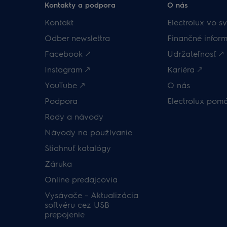
Kontakty a podpora
O nás
Kontakt
Electrolux vo sv
Odber newslettra
Finančné inform
Facebook 🡕
Udržateľnosť 🡕
Instagram 🡕
Kariéra 🡕
YouTube 🡕
O nás
Podpora
Electrolux pom
Rady a návody
Návody na používanie
Stiahnuť katalógy
Záruka
Online predajcovia
Vysávače – Aktualizácia
softvéru cez USB
prepojenie