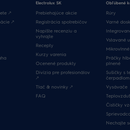
Electrolux SK
Obľúbené k
ete 🡕
Prebiehajúce akcie
Rúry
ácie 🡕
Registrácia spotrebičov
Varné dosk
Napíšte recenziu a
Integrova
vyhrajte
Vstavané 
Recepty
Mikrovlnné
Kurzy varenia
áha
Práčky hlb
Ocenené produkty
plnené
Divízia pre profesionálov
Sušičky s 
🡕
čerpadlom
Tlač & novinky 🡕
Vysávače
FAQ
Teplovzduš
Čističky v
Sprievodc
Nechajte s