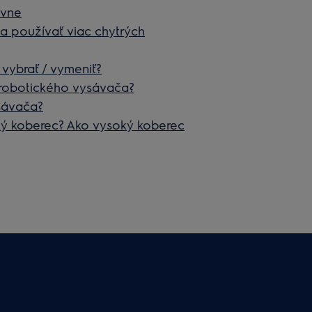
ávne
 používať viac chytrých
vybrať / vymeniť?
 robotického vysávača?
ysávača?
ý koberec? Ako vysoký koberec