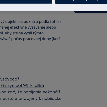
Do internetové
ový objekt rozpozná a podľa toho si
menej efektívne vysávanie alebo
. Aby ste sa vyhli týmto
sávač počas pracovnej doby (keď
vysávača?
i / symbol Wi-Fi bliká
 sa zdá, že nabíjanie nekončí?
neustále pripojený k nabíjačke,