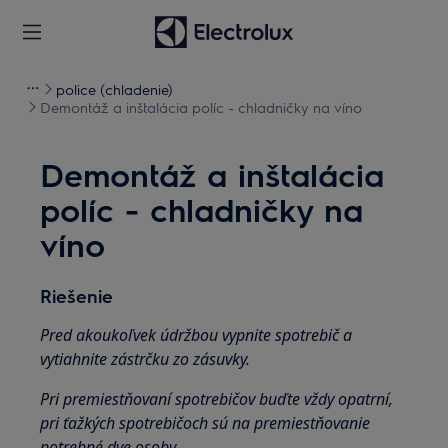
police (chladenie)
Demontáž a inštalácia políc - chladničky na víno
Demontáž a inštalácia
políc - chladničky na
víno
Riešenie
Pred akoukoľvek údržbou vypnite spotrebič a
vytiahnite zástrčku zo zásuvky.
Pri premiestňovaní spotrebičov buďte vždy opatrní,
pri ťažkých spotrebičoch sú na premiestňovanie
potrebné dve osoby.