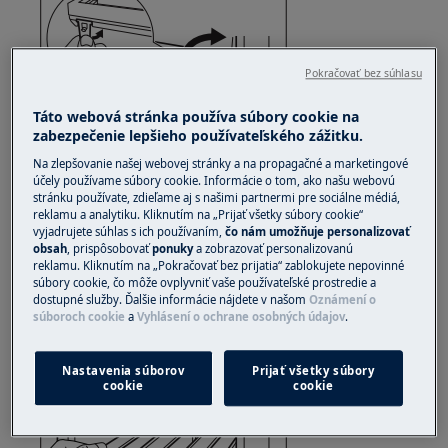
Pokračovať bez súhlasu
Táto webová stránka používa súbory cookie na
zabezpečenie lepšieho používateľského zážitku.
Na zlepšovanie našej webovej stránky a na propagačné a marketingové
účely používame súbory cookie. Informácie o tom, ako našu webovú
stránku používate, zdieľame aj s našimi partnermi pre sociálne médiá,
reklamu a analytiku. Kliknutím na „Prijať všetky súbory cookie“
vyjadrujete súhlas s ich používaním,
čo nám umožňuje personalizovať
Na odpojenie police stačí odopnúť iba jeden
obsah
, prispôsobovať
ponuky
a zobrazovať personalizovanú
zadný hák
reklamu. Kliknutím na „Pokračovať bez prijatia“ zablokujete nepovinné
súbory cookie, čo môže ovplyvniť vaše používateľské prostredie a
dostupné služby. Ďalšie informácie nájdete v našom
Oznámení o
3. Mierne nadvihnite policu a vytiahnite ju zo
súboroch cookie
a
Vyhlásení o ochrane osobných údajov
.
spotrebiča
Nastavenia súborov
Prijať všetky súbory
cookie
cookie