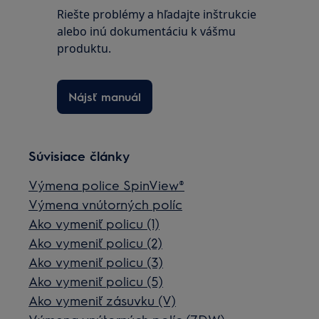
Riešte problémy a hľadajte inštrukcie
alebo inú dokumentáciu k vášmu
produktu.
Nájsť manuál
Súvisiace články
Výmena police SpinView®
Výmena vnútorných políc
Ako vymeniť policu (1)
Ako vymeniť policu (2)
Ako vymeniť policu (3)
Ako vymeniť policu (5)
Ako vymeniť zásuvku (V)