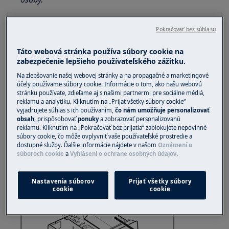
Vždy používajte ochranné rukavice a priloženú obuv.
Pokračovať bez súhlasu
Vezmite prosím na vedomie, že neopraviteľné alebo
Táto webová stránka používa súbory cookie na
neodborné opravy môžu mať bezpečnostné
zabezpečenie lepšieho používateľského zážitku.
následky, ak nebudú vykonané správne
Na zlepšovanie našej webovej stránky a na propagačné a marketingové
Ako demontovať a zostaviť zásuvku na prací
účely používame súbory cookie. Informácie o tom, ako našu webovú
stránku používate, zdieľame aj s našimi partnermi pre sociálne médiá,
prostriedok
reklamu a analytiku. Kliknutím na „Prijať všetky súbory cookie“
vyjadrujete súhlas s ich používaním,
čo nám umožňuje personalizovať
1. Vytiahnite zásuvku na prací prostriedok až na
obsah
, prispôsobovať
ponuky
a zobrazovať personalizovanú
reklamu. Kliknutím na „Pokračovať bez prijatia“ zablokujete nepovinné
doraz.
súbory cookie, čo môže ovplyvniť vaše používateľské prostredie a
dostupné služby. Ďalšie informácie nájdete v našom
Oznámení o
2. Stlačením páčky nadol vyberte zásuvku.
súboroch cookie
a
Vyhlásení o ochrane osobných údajov
.
Nastavenia súborov
Prijať všetky súbory
cookie
cookie