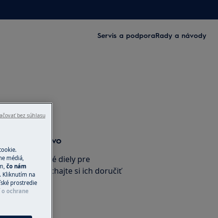
Servis a podpora
Rady a návody
ačovať bez súhlasu
a príslušenstvo
cookie.
inálne náhradné diely pre
ne médiá,
ím,
čo nám
e-shope a nechajte si ich doručiť
 Kliknutím na
ľské prostredie
í o ochrane
ho obchodu