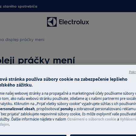
 starého spotrebiča
na displeji práčky mení
leji práčky mení
Pokr
ová stránka používa súbory cookie na zabezpečenie lepšieho
eľského zážitku.
Náhradné diely 
nie našej webovej stránky a na propagačné a marketingové účely používame súbory 
Vyhľadajte si orig
o tom, ako našu webovú stránku používate, zdieľame aj s našimi partnermi pre sociál
alytiku. Kliknutím na „Prijať všetky súbory cookie“ vyjadrujete súhlas s ich používan
spotrebič v našom 
ersonalizovať obsah
, prispôsobovať
ponuky
a zobrazovať personalizovanú reklamu.
priamo domov.
 bez prijatia“ zablokujete nepovinné súbory cookie, čo môže ovplyvniť vaše používate
služby. Ďalšie informácie nájdete v našom
Oznámení o súboroch cookie
a
Vyhlásen
dajov
.
Do internetové