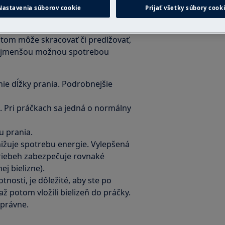
Nastavenia súborov cookie
Prijať všetky súbory cook
izne a zobrazuje tento príslušný
otom môže skracovať či predlžovať,
o najmenšou možnou spotrebou
enie dĺžky prania. Podrobnejšie
 Pri práčkach sa jedná o normálny
u prania.
ižuje spotrebu energie. Vylepšená
 priebeh zabezpečuje rovnaké
j bielizne).
osti, je dôležité, aby ste po
ž potom vložili bielizeň do práčky.
právne.