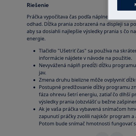
Riešenie
Práčka vypočítava čas podľa náplne a druhu biel
odhad. Dĺžka prania zobrazená na displeji sa p
aby sa dosiahli najlepšie výsledky prania s č
energie.
Tlačidlo "Ušetriť čas" sa používa na skrát
informácie nájdete v návode na použitie.
Nevyvážená náplň predĺži dĺžku programu.
jav.
Zmena druhu bielizne môže ovplyvniť dĺžk
Postupné predlžovanie dĺžky programu zn
fáza ohrevu šetrí energiu, zatiaľ čo dlhší
výsledky prania (obzvlášť u bežne zašpinene
Ak je vaša práčka vybavená snímačom hmotn
zapunutí práčky zvolili najskôr program a a
Potom bude snímač hmotnosti fungovať s