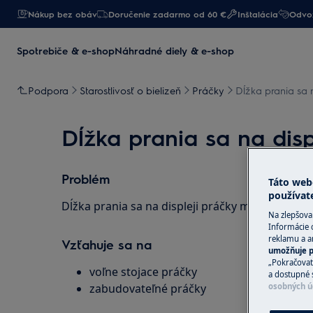
Nákup bez obáv
Doručenie zadarmo od 60 €
Inštalácia
Odvoz
Spotrebiče & e-shop
Náhradné diely & e-shop
Podpora
Starostlivosť o bielizeň
Práčky
Dĺžka prania sa 
Dĺžka prania sa na disp
Problém
Táto web
používat
Dĺžka prania sa na displeji práčky mení
Na zlepšova
Informácie 
reklamu a an
Vzťahuje sa na
umožňuje p
„Pokračovať
voľne stojace práčky
a dostupné 
osobných ú
zabudovateľné práčky