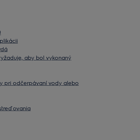
0
plikácii
rdá
 vyžaduje, aby bol vykonaný
y pri odčerpávaní vody alebo
streďovania