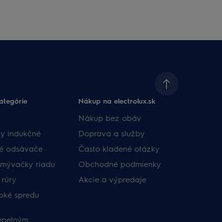
ategórie
Nákup na electrolux.sk
Nákup bez obáv​
y indukčné
Doprava a služby​
né odsávače
​Často kladené otázky​
umývačky riadu
Obchodné podmienky​
 rúry
Akcie a výpredaje
oké spredu
tepelným