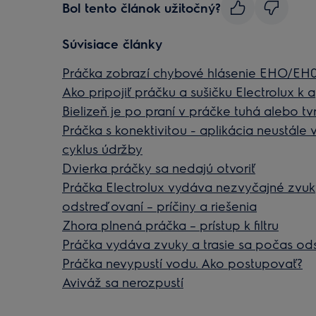
Bol tento článok užitočný?
Súvisiace články
Práčka zobrazí chybové hlásenie EHO/EH
Ako pripojiť práčku a sušičku Electrolux k a
Bielizeň je po praní v práčke tuhá alebo tv
Práčka s konektivitou - aplikácia neustále
cyklus údržby
Dvierka práčky sa nedajú otvoriť
Práčka Electrolux vydáva nezvyčajné zvuk
odstreďovaní – príčiny a riešenia
Zhora plnená práčka – prístup k filtru
Práčka vydáva zvuky a trasie sa počas od
Práčka nevypustí vodu. Ako postupovať?
Aviváž sa nerozpustí