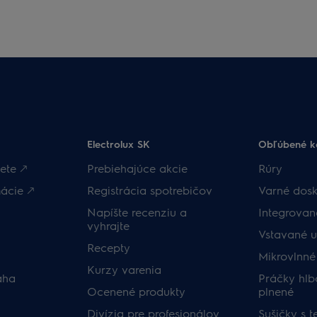
Electrolux SK
Obľúbené k
ete 🡕
Prebiehajúce akcie
Rúry
ácie 🡕
Registrácia spotrebičov
Varné dosk
Napíšte recenziu a
Integrova
vyhrajte
Vstavané 
Recepty
Mikrovlnné
Kurzy varenia
áha
Práčky hlb
Ocenené produkty
plnené
Divízia pre profesionálov
Sušičky s 