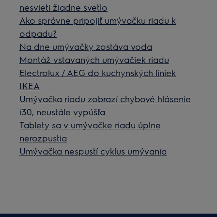
nesvieti žiadne svetlo
Ako správne pripojiť umývačku riadu k
odpadu?
Na dne umývačky zostáva voda
Montáž vstavaných umývačiek riadu
Electrolux / AEG do kuchynských liniek
IKEA
Umývačka riadu zobrazí chybové hlásenie
i30, neustále vypúšťa
Tablety sa v umývačke riadu úplne
nerozpustia
Umývačka nespustí cyklus umývania