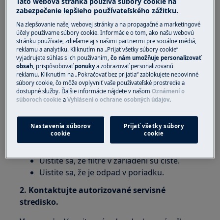
Táto webová stránka používa súbory cookie na
zabezpečenie lepšieho používateľského zážitku.
Platí pre:
Na zlepšovanie našej webovej stránky a na propagačné a marketingové
účely používame súbory cookie. Informácie o tom, ako našu webovú
Integrovaná kompaktná umývačka riadu
stránku používate, zdieľame aj s našimi partnermi pre sociálne médiá,
Voľne stojaca kompaktná umývačka riadu
reklamu a analytiku. Kliknutím na „Prijať všetky súbory cookie“
vyjadrujete súhlas s ich používaním,
čo nám umožňuje personalizovať
Riešenie:
obsah
, prispôsobovať
ponuky
a zobrazovať personalizovanú
reklamu. Kliknutím na „Pokračovať bez prijatia“ zablokujete nepovinné
súbory cookie, čo môže ovplyvniť vaše používateľské prostredie a
Chyba E4 vo voľne stojacej kompaktnej
dostupné služby. Ďalšie informácie nájdete v našom
Oznámení o
umývačke riadu
súboroch cookie
a
Vyhlásení o ochrane osobných údajov
.
1. Skontrolujte vypúšťací systém:
Nastavenia súborov
Prijať všetky súbory
cookie
cookie
Uistite sa, že je vypúšťacia hadica správne
pripojená.
Uistite sa, že filtre v zariadení sú čisté.
Uistite sa, že je odpad v poriadku.
2. Kontaktujte autorizované servisné
stredisko.