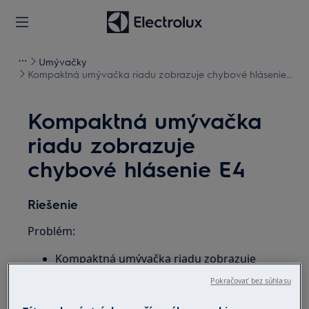
Umývačky
Kompaktná umývačka riadu zobrazuje chybové hlásenie
E4
Kompaktná umývačka
riadu zobrazuje
chybové hlásenie E4
Riešenie
Problém:
Kompaktná umývačka riadu zobrazuje
chybové hlásenie
E4
Pokračovať bez súhlasu
Kompaktná umývačka vydáva akustický
signál približne 30 sekúnd