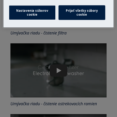
1. Najprv vyčistite filtre a ostrekovacie ramená.
Nastavenia súborov
Prijať všetky súbory
cookie
cookie
Podrobné pokyny nájdete v používateľskej
príručke alebo inštruktážnych videách.
Umývačka riadu - čistenie filtra
Play
Umývačka riadu - čistenie ostrekovacích ramien