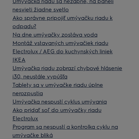
Umývačka riadu sa nezapne, na paneli
nesvieti žiadne svetlo
Ako správne pripojiť umývačku riadu k
odpadu?
Na dne umývačky zostáva voda
Montáž vstavaných umývačiek riadu
Electrolux / AEG do kuchynských liniek
IKEA
Umývačka riadu zobrazí chybové hlásenie
i30, neustále vypúšťa
Tablety sa v umývačke riadu úplne
nerozpustia
Umývačka nespustí cyklus umývania
Ako pridať soľ do umývačky riadu
Electrolux
Program sa nespustí a kontrolka cyklu na
umývačke bliká