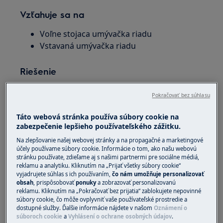
Vzťahuje sa na
Voľne stojaca umývačka riadu
Vstavaná umývačka riadu
Riešenie
Machine Care je program určený na čistenie
Pokračovať bez súhlasu
vnútra spotrebiča s optimálnymi výsledkami.
Odstraňuje usadeniny vodného kameňa a
Táto webová stránka používa súbory cookie na
mastnoty
zabezpečenie lepšieho používateľského zážitku.
Na zlepšovanie našej webovej stránky a na propagačné a marketingové
TENTO PROGRAM NIE JE URČENÝ NA VÝMENU
účely používame súbory cookie. Informácie o tom, ako našu webovú
BEŽNÝCH FILTROV A ČISTENIE
stránku používate, zdieľame aj s našimi partnermi pre sociálne médiá,
reklamu a analytiku. Kliknutím na „Prijať všetky súbory cookie“
OSTREKOVACÍCH RAMIEN
vyjadrujete súhlas s ich používaním,
čo nám umožňuje personalizovať
obsah
, prispôsobovať
ponuky
a zobrazovať personalizovanú
Zvyšok tohto čistiaceho programu automaticky
reklamu. Kliknutím na „Pokračovať bez prijatia“ zablokujete nepovinné
súbory cookie, čo môže ovplyvniť vaše používateľské prostredie a
určí umývačka riadu.
dostupné služby. Ďalšie informácie nájdete v našom
Oznámení o
súboroch cookie
a
Vyhlásení o ochrane osobných údajov
.
Postupujte nasledovne: