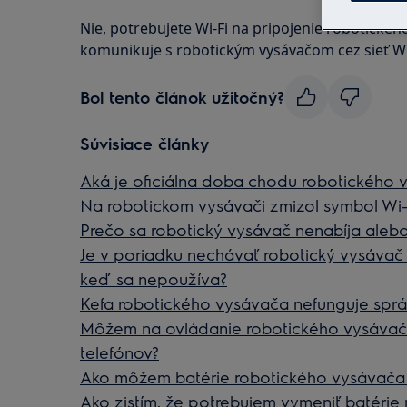
Nie, potrebujete Wi-Fi na pripojenie robotického
komunikuje s robotickým vysávačom cez sieť Wi
Bol tento článok užitočný?
Súvisiace články
Aká je oficiálna doba chodu robotického 
Na robotickom vysávači zmizol symbol Wi-F
Prečo sa robotický vysávač nenabíja alebo
Je v poriadku nechávať robotický vysávač 
keď sa nepoužíva?
Kefa robotického vysávača nefunguje spr
Môžem na ovládanie robotického vysávača
telefónov?
Ako môžem batérie robotického vysávača 
Ako zistím, že potrebujem vymeniť batérie