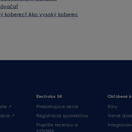
ysávača?
ý koberec? Ako vysoký koberec
Electrolux SK
Obľúbené k
ete 🡕
Prebiehajúce akcie
Rúry
ácie 🡕
Registrácia spotrebičov
Varné dosk
Napíšte recenziu a
Integrova
vyhrajte