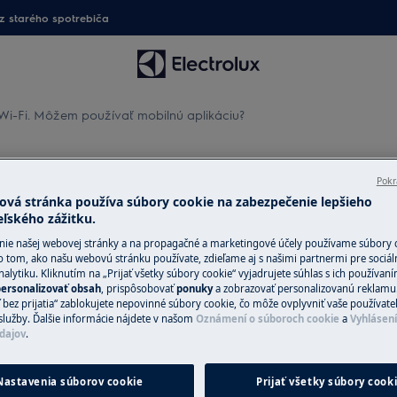
 starého spotrebiča
-Fi. Môžem používať mobilnú aplikáciu?
em používať mobilnú apliká
Pokr
ová stránka používa súbory cookie na zabezpečenie lepšieho
eľského zážitku.
nie našej webovej stránky a na propagačné a marketingové účely používame súbory 
Náhradné diely 
plikáciu?
o tom, ako našu webovú stránku používate, zdieľame aj s našimi partnermi pre sociál
alytiku. Kliknutím na „Prijať všetky súbory cookie“ vyjadrujete súhlas s ich používan
Vyhľadajte si orig
ersonalizovať obsah
, prispôsobovať
ponuky
a zobrazovať personalizovanú reklamu.
 bez prijatia“ zablokujete nepovinné súbory cookie, čo môže ovplyvniť vaše používate
spotrebič v našom 
služby. Ďalšie informácie nájdete v našom
Oznámení o súboroch cookie
a
Vyhlásen
priamo domov.
dajov
.
Nastavenia súborov cookie
Prijať všetky súbory cook
Do internetové