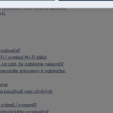
 vysávača k sieti. Mobilná aplikácia
-Fi.
vysávača?
i / symbol Wi-Fi bliká
 sa zdá, že nabíjanie nekončí?
neustále pripojený k nabíjačke,
ávne
 používať viac chytrých
vybrať / vymeniť?
 robotického vysávača?