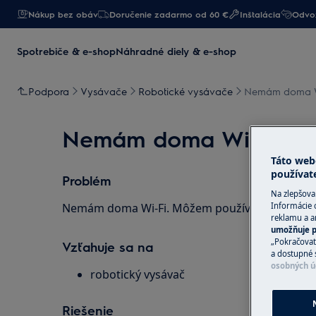
Nákup bez obáv
Doručenie zadarmo od 60 €
Inštalácia
Odvoz
Spotrebiče & e-shop
Náhradné diely & e-shop
Podpora
Vysávače
Robotické vysávače
Nemám doma Wi
Nemám doma Wi-Fi. Môž
Táto web
používat
Problém
Na zlepšova
Nemám doma Wi-Fi. Môžem používať mobilnú a
Informácie 
reklamu a an
umožňuje p
„Pokračovať
Vzťahuje sa na
a dostupné 
osobných ú
robotický vysávač
Riešenie