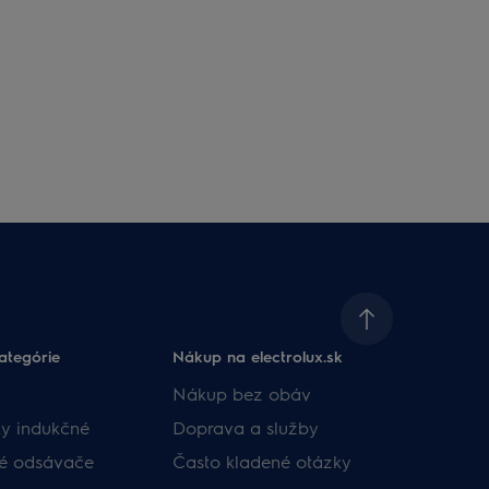
ategórie
Nákup na electrolux.sk
Nákup bez obáv​
y indukčné
Doprava a služby​
né odsávače
​Často kladené otázky​