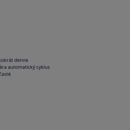
ľkokrát denne
vára automatický cyklus
časté