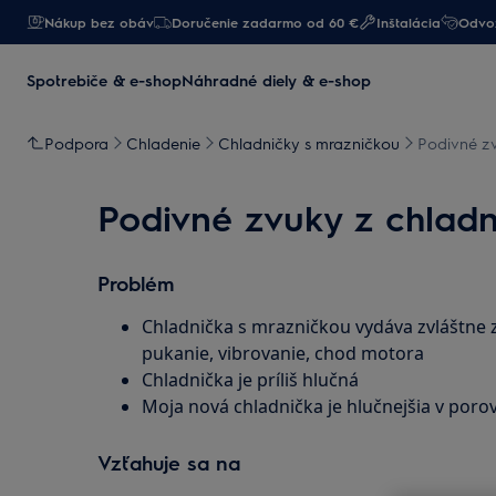
Nákup bez obáv
Doručenie zadarmo od 60 €
Inštalácia
Odvoz
Spotrebiče & e-shop
Náhradné diely & e-shop
Podpora
Chladenie
Chladničky s mrazničkou
Podivné zv
Podivné zvuky z chladni
Problém
Chladnička s mrazničkou vydáva zvláštne zvu
pukanie, vibrovanie, chod motora
Chladnička je príliš hlučná
Moja nová chladnička je hlučnejšia v poro
Vzťahuje sa na