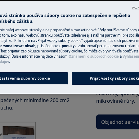
ničkou
Pokr
ová stránka používa súbory cookie na zabezpečenie lepšieho
eľského zážitku.
Objednajte si se
nie našej webovej stránky a na propagačné a marketingové účely používame súbory 
o tom, ako našu webovú stránku používate, zdieľame aj s našimi partnermi pre sociál
V oblasti, v ktor
alytiku. Kliknutím na „Prijať všetky súbory cookie“ vyjadrujete súhlas s ich používan
ranie. Pozrite si návod na
ersonalizovať obsah
, prispôsobovať
ponuky
a zobrazovať personalizovanú reklamu.
Fixná cena servisu
 bez prijatia“ zablokujete nepovinné súbory cookie, čo môže ovplyvniť vaše používate
kvalifikovaní servi
služby. Ďalšie informácie nájdete v našom
Oznámení o súboroch cookie
a
Vyhlásen
dajov
.
najprv skontroluj
aby sa zabezpečila správna
prípade potreby v
potrebičov, kde sú na tento účel
službu poskytujem
Nastavenia súborov cookie
Prijať všetky súbory cook
ytnúť zvuky, pretože výkon
panely, umývačky 
ním.
kávovary, sporáky
bezpečených minimálne 200 cm2
mikrovlnné rúry.
duchu.
Objednať servis