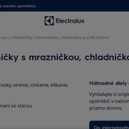
 starého spotrebiča
uky z chladničky s mrazničkou, chladnička je príliš hlučná
čky s mrazničkou, chladnička 
Náhradné diely 
ky; vírenie, cinkanie, klikanie,
Vyhľadajte si orig
spotrebič v našom 
vnaní so starou
priamo domov.
Do internetové