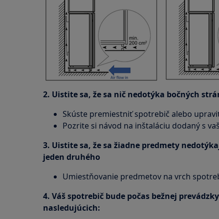
2. Uistite sa, že sa nič nedotýka bočných str
Skúste premiestniť spotrebič alebo upravi
Pozrite si návod na inštaláciu dodaný s v
3. Uistite sa, že sa žiadne predmety nedotýk
jeden druhého
Umiestňovanie predmetov na vrch spotre
4. Váš spotrebič bude počas bežnej prevádzk
nasledujúcich: