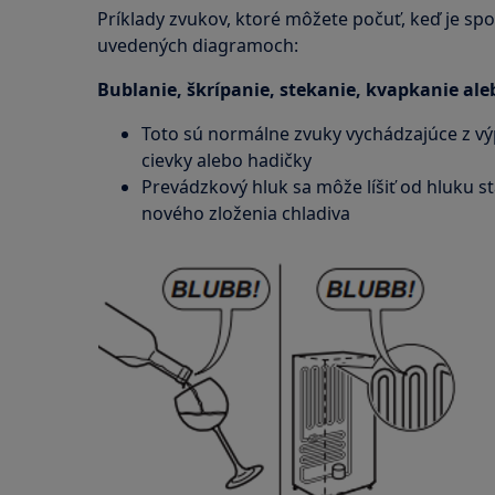
Príklady zvukov, ktoré môžete počuť, keď je spo
uvedených diagramoch:
Bublanie, škrípanie, stekanie, kvapkanie ale
Toto sú normálne zvuky vychádzajúce z výp
cievky alebo hadičky
Prevádzkový hluk sa môže líšiť od hluku s
nového zloženia chladiva