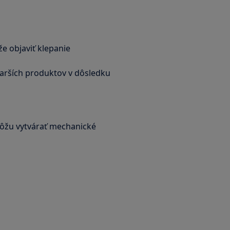
e objaviť klepanie
tarších produktov v dôsledku
môžu vytvárať mechanické