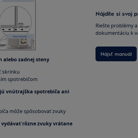
Nájdite si svoj
Riešte problémy a 
dokumentáciu k v
Nájsť manuál
án alebo zadnej steny
ť skrinku
aším spotrebičom
ajú vnútrajška spotrebiča ani
biča môže spôsobovať zvuky
y vydávať rôzne zvuky vrátane