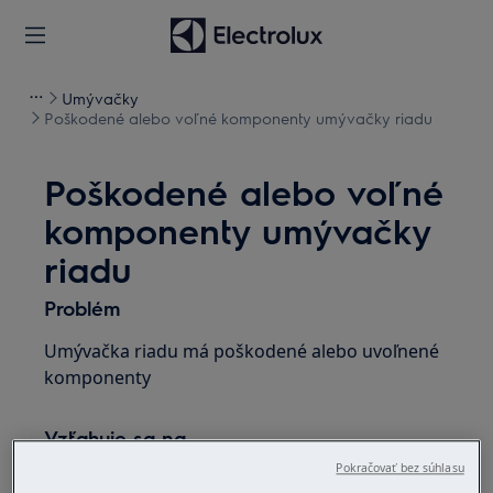
Umývačky
Poškodené alebo voľné komponenty umývačky riadu
Poškodené alebo voľné
komponenty umývačky
riadu
Problém
Umývačka riadu má poškodené alebo uvoľnené
komponenty
Vzťahuje sa na
Pokračovať bez súhlasu
volne stojace umývačky riadu