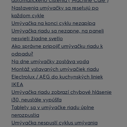
Nastavenia umývačky sa resetujú po
každom cykle
Umývačka na konci cyklu nezapípa
Umývačka riadu sa nezapne, na paneli
nesvieti žiadne svetlo
Ako správne pripojiť umývačku riadu k
odpadu?
Na dne umývačky zostáva voda
Montáž vstavaných umývačiek riadu
Electrolux / AEG do kuchynských liniek
IKEA
Umývačka riadu zobrazí chybové hlásenie
i30, neustále vypúšťa
Tablety sa v umývačke riadu úplne
nerozpustia
Umývačka nespustí cyklus umývania