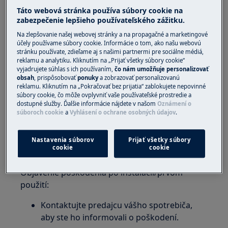
zabudovateľné umývačky riadu
Táto webová stránka používa súbory cookie na
zabezpečenie lepšieho používateľského zážitku.
Riešenie
Na zlepšovanie našej webovej stránky a na propagačné a marketingové
účely používame súbory cookie. Informácie o tom, ako našu webovú
Objavenie poškodenia pri rozbaľovaní
stránku používate, zdieľame aj s našimi partnermi pre sociálne médiá,
reklamu a analytiku. Kliknutím na „Prijať všetky súbory cookie“
spotrebiča:
vyjadrujete súhlas s ich používaním,
čo nám umožňuje personalizovať
obsah
, prispôsobovať
ponuky
a zobrazovať personalizovanú
Spotrebič sa nepokúšajte zapojiť alebo používať.
reklamu. Kliknutím na „Pokračovať bez prijatia“ zablokujete nepovinné
súbory cookie, čo môže ovplyvniť vaše používateľské prostredie a
Okamžite kontaktujte predajcu vášho
dostupné služby. Ďalšie informácie nájdete v našom
Oznámení o
súboroch cookie
a
Vyhlásení o ochrane osobných údajov
.
spotrebiča a oznámte mu, že sa spotrebič
poškodil v priebehu dodania. Telefónne
Nastavenia súborov
Prijať všetky súbory
číslo predajcu nájdete na faktúre alebo
cookie
cookie
dodacom liste.
Objavenie poškodenia po inštalácii/prvom
použití:
Kontaktujte predajcu vášho spotrebiča,
aby ste ho informovali o poškodení.