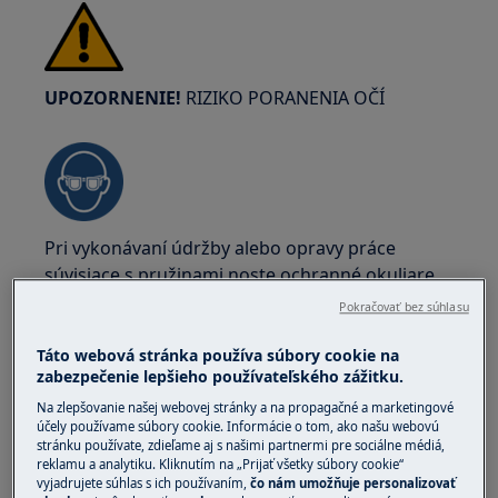
UPOZORNENIE!
RIZIKO PORANENIA OČÍ
Pri vykonávaní údržby alebo opravy práce
súvisiace s pružinami noste ochranné okuliare.
Pokračovať bez súhlasu
Táto webová stránka používa súbory cookie na
zabezpečenie lepšieho používateľského zážitku.
Na zlepšovanie našej webovej stránky a na propagačné a marketingové
UPOZORNENIE!
RIZIKO PRISKRUTNUTIA
účely používame súbory cookie. Informácie o tom, ako našu webovú
stránku používate, zdieľame aj s našimi partnermi pre sociálne médiá,
reklamu a analytiku. Kliknutím na „Prijať všetky súbory cookie“
vyjadrujete súhlas s ich používaním,
čo nám umožňuje personalizovať