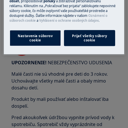
obsah
, prispôsobovať
ponuky
a zobrazovať personalizovanú
reklamu. Kliknutím na „Pokračovať bez prijatia“ zablokujete nepovinné
súbory cookie, čo môže ovplyvniť vaše používateľské prostredie a
dostupné služby. Ďalšie informácie nájdete v našom
Oznámení o
Pri vykonávaní údržby alebo opravy práce
súboroch cookie
a
Vyhlásení o ochrane osobných údajov
.
súvisiace s remeňmi noste ochranné rukavice.
Nastavenia súborov
Prijať všetky súbory
cookie
cookie
UPOZORNENIE!
NEBEZPEČENSTVO UDUSENIA
Malé časti nie sú vhodné pre deti do 3 rokov.
Uchovávajte všetky malé časti a obaly mimo
dosahu detí.
Produkt by mali používať alebo inštalovať iba
dospelí.
Pred akoukoľvek údržbou vypnite prívod vody k
spotrebiču. Spotrebič vždy vyprázdnite od