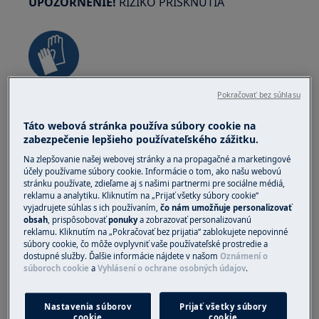
UPOZORNENIE!
RIZIKO PRISKNUTIA
Pokračovať bez súhlasu
Pri vykonávaní údržby alebo opravy práce
súvisiace s remeňmi noste bezpečnostné
Táto webová stránka používa súbory cookie na
rukavice.
zabezpečenie lepšieho používateľského zážitku.
Na zlepšovanie našej webovej stránky a na propagačné a marketingové
účely používame súbory cookie. Informácie o tom, ako našu webovú
stránku používate, zdieľame aj s našimi partnermi pre sociálne médiá,
reklamu a analytiku. Kliknutím na „Prijať všetky súbory cookie“
vyjadrujete súhlas s ich používaním,
čo nám umožňuje personalizovať
obsah
, prispôsobovať
ponuky
a zobrazovať personalizovanú
UPOZORNENIE!
NEBEZPEČENSTVO UDUSENIA
reklamu. Kliknutím na „Pokračovať bez prijatia“ zablokujete nepovinné
súbory cookie, čo môže ovplyvniť vaše používateľské prostredie a
Malé časti nie sú vhodné pre deti do 3 rokov.
dostupné služby. Ďalšie informácie nájdete v našom
Oznámení o
súboroch cookie
a
Vyhlásení o ochrane osobných údajov
.
Uchovávajte všetky malé časti a obaly mimo
dosahu detí.
Nastavenia súborov
Prijať všetky súbory
cookie
cookie