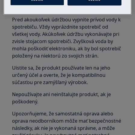
Produkt by mali používať alebo inštalovať len
dospelí.
Pred akoukoľvek údržbou vypnite prívod vody k
spotrebiču. Vždy vyprázdnite spotrebič od
všetkej vody. Akúkoľvek údržbu vykonávajte pri
zvisle stojacom spotrebiči. Zvyšková voda by
mohla poškodiť elektroniku, ak by bol spotrebič
položený na niektorú zo svojich strán.
Uistite sa, že produkt používate len na jeho
určený účel a overte, že je kompatibilnou
súčasťou pre zamýšľaný výrobok.
Nepoužívajte ani neinštalujte produkt, ak je
poškodený.
Upozorňujeme, že samostatná oprava alebo
oprava neodborníkom môže mať bezpečnostné
následky, ak nie je vykonaná správne, a môže