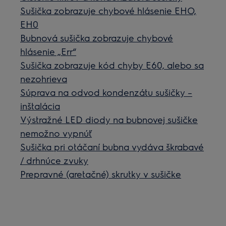
Sušička zobrazuje chybové hlásenie EHO,
EH0
Bubnová sušička zobrazuje chybové
hlásenie „Err“
Sušička zobrazuje kód chyby E60, alebo sa
nezohrieva
Súprava na odvod kondenzátu sušičky –
inštalácia
Výstražné LED diody na bubnovej sušičke
nemožno vypnúť
Sušička pri otáčaní bubna vydáva škrabavé
/ drhnúce zvuky
Prepravné (aretačné) skrutky v sušičke