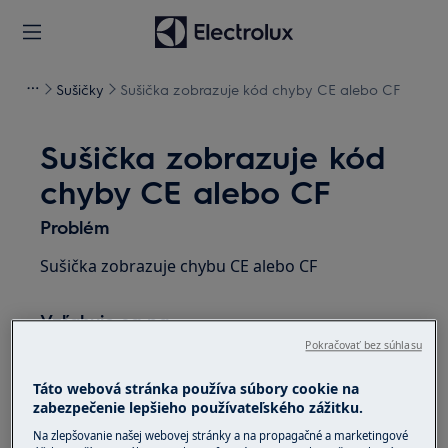
Sušičky
Sušička zobrazuje kód chyby CE alebo CF
Sušička zobrazuje kód
chyby CE alebo CF
Problém
Sušička zobrazuje chybu CE alebo CF
Vzťahuje sa na
Pokračovať bez súhlasu
sušičku
Táto webová stránka používa súbory cookie na
zabezpečenie lepšieho používateľského zážitku.
Riešenie
Na zlepšovanie našej webovej stránky a na propagačné a marketingové