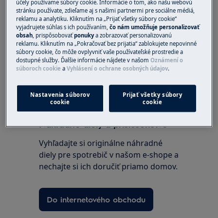
Ak sušička zobrazí kód chyby CE alebo CF, ide o
účely používame súbory cookie. Informácie o tom, ako našu webovú
stránku používate, zdieľame aj s našimi partnermi pre sociálne médiá,
problém s elektronikou. Aby ste vyriešili tento
reklamu a analytiku. Kliknutím na „Prijať všetky súbory cookie“
problém, kontaktujte autorizované servisné
vyjadrujete súhlas s ich používaním,
čo nám umožňuje personalizovať
stredisko.
obsah
, prispôsobovať
ponuky
a zobrazovať personalizovanú
reklamu. Kliknutím na „Pokračovať bez prijatia“ zablokujete nepovinné
súbory cookie, čo môže ovplyvniť vaše používateľské prostredie a
dostupné služby. Ďalšie informácie nájdete v našom
Oznámení o
súboroch cookie
a
Vyhlásení o ochrane osobných údajov
.
Bol tento článok užitočný?
Nastavenia súborov
Prijať všetky súbory
cookie
cookie
Náhradné diely a príslušenstvo
Vyhľadajte si originálne náhradné
diely pre spotrebič v našom e-shope a
nechajte si ich doručiť priamo domov.
Do internetového obchodu