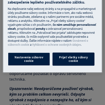
zabezpečenie lepšieho používateľského zážitku.
Riešenie:
Na zlepšovanie našej webovej stránky a na propagačné a marketingové
účely používame súbory cookie. Informácie o tom, ako našu webovú
1. Skontrolujte, či vo vnútri bubna nie sú
stránku používate, zdieľame aj s našimi partnermi pre sociálne médiá,
reklamu a analytiku. Kliknutím na „Prijať všetky súbory cookie“
žiadne uvoľnené súčiastky
vyjadrujete súhlas s ich používaním,
čo nám umožňuje personalizovať
obsah
, prispôsobovať
ponuky
a zobrazovať personalizovanú
Ďalšie dôvody, prečo môže dôjsť k poškodeniu
reklamu. Kliknutím na „Pokračovať bez prijatia“ zablokujete nepovinné
súbory cookie, čo môže ovplyvniť vaše používateľské prostredie a
oblečenia, sú otvorené spony, pracky a iné
dostupné služby. Ďalšie informácie nájdete v našom
Oznámení o
predmety.
súboroch cookie
a
Vyhlásení o ochrane osobných údajov
.
2. Kontaktujte autorizované servisné
Nastavenia súborov
Prijať všetky súbory
stredisko.
cookie
cookie
Ak vyššie uvedené návrhy nevyriešili problém,
odporúčame požiadať o opravu servisného
technika.
Upozornenie: Neodporúčame používať výrobok,
kým sa problém celkom nevyrieši. Odpojte
výrobok z napájania a nezapojte ho, až kým si