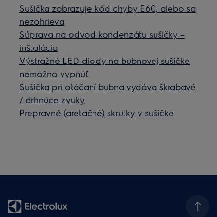
Sušička zobrazuje kód chyby E60, alebo sa
nezohrieva
Súprava na odvod kondenzátu sušičky –
inštalácia
Výstražné LED diody na bubnovej sušičke
nemožno vypnúť
Sušička pri otáčaní bubna vydáva škrabavé
/ drhnúce zvuky
Prepravné (aretačné) skrutky v sušičke