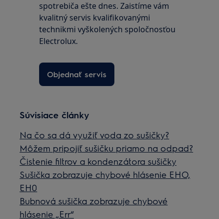
spotrebiča ešte dnes. Zaistíme vám
kvalitný servis kvalifikovanými
technikmi vyškolených spoločnosťou
Electrolux.
Objednať servis
Súvisiace články
Na čo sa dá využiť voda zo sušičky?
Môžem pripojiť sušičku priamo na odpad?
Čistenie filtrov a kondenzátora sušičky
Sušička zobrazuje chybové hlásenie EHO,
EH0
Bubnová sušička zobrazuje chybové
hlásenie „Err“