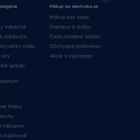
ategórie
Nákup na electrolux.sk
Nákup bez obáv​
y indukčné
Doprava a služby​
né odsávače
​Často kladené otázky​
umývačky riadu
Obchodné podmienky​
 rúry
Akcie a výpredaje
oké spredu
tepelným
né fritézy
zduchu
a nákupom
a inšpirovať