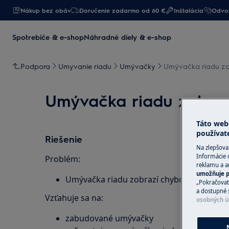
Nákup bez obáv
Doručenie zadarmo od 60 €
Inštalácia
Odvoz
Spotrebiče & e-shop
Náhradné diely & e-shop
Podpora
Umyvanie riadu
Umývačky
Umývačka riadu zob
Umývačka riadu zobraz
Táto web
používat
Riešenie
Na zlepšova
Informácie 
Problém:
reklamu a an
umožňuje p
Umývačka riadu zobrazí chybové hlásenie i60
„Pokračovať
a dostupné 
Vzťahuje sa na:
osobných ú
zabudované umývačky