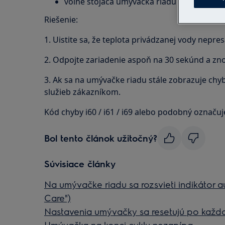
voľne stojaca umývačka riadu
Riešenie:
1. Uistite sa, že teplota privádzanej vody nepre
2. Odpojte zariadenie aspoň na 30 sekúnd a zno
3. Ak sa na umývačke riadu stále zobrazuje ch
služieb zákazníkom.
Kód chyby i60 / i61 / i69 alebo podobný označu
Bol tento článok užitočný?
Súvisiace články
Na umývačke riadu sa rozsvieti indikátor 
Care")
Nastavenia umývačky sa resetujú po každ
Umývačka na konci cyklu nezapípa