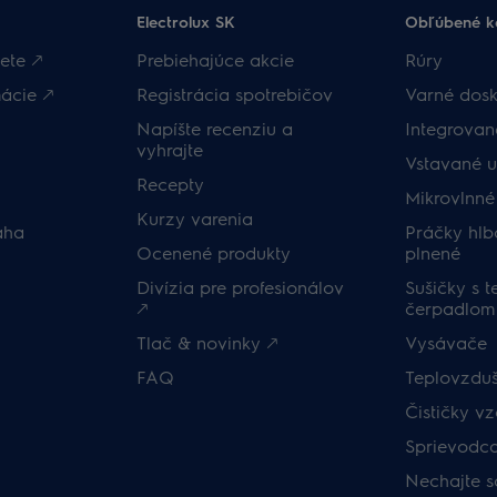
Electrolux SK
Obľúbené k
ete 🡕
Prebiehajúce akcie
Rúry
ácie 🡕
Registrácia spotrebičov
Varné dosk
Napíšte recenziu a
Integrova
vyhrajte
Vstavané 
Recepty
Mikrovlnné
Kurzy varenia
áha
Práčky hlb
Ocenené produkty
plnené
Divízia pre profesionálov
Sušičky s 
🡕
čerpadlom
Tlač & novinky 🡕
Vysávače
FAQ
Teplovzduš
Čističky v
Sprievodc
Nechajte s