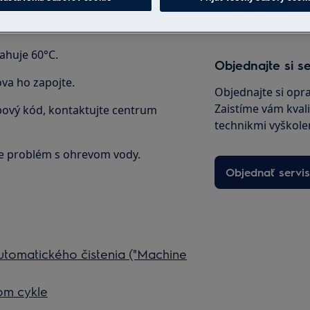
sahuje 60°C.
Objednajte si se
va ho zapojte.
Objednajte si opr
Zaistíme vám kvali
ybový kód, kontaktujte centrum
technikmi vyškole
je problém s ohrevom vody.
Objednať servis
automatického čistenia ("Machine
om cykle