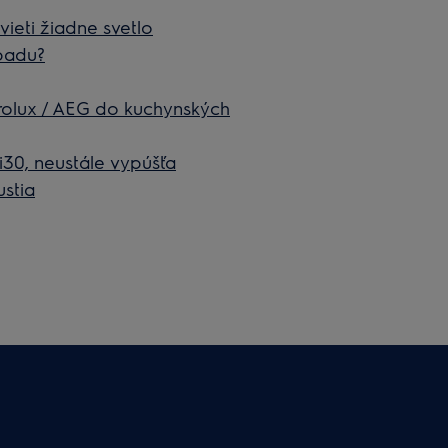
ieti žiadne svetlo
padu?
rolux / AEG do kuchynských
i30, neustále vypúšťa
stia