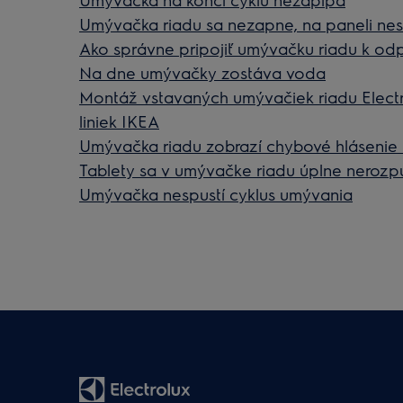
Umývačka riadu sa nezapne, na paneli nesv
Ako správne pripojiť umývačku riadu k od
Na dne umývačky zostáva voda
Montáž vstavaných umývačiek riadu Elect
liniek IKEA
Umývačka riadu zobrazí chybové hlásenie 
Tablety sa v umývačke riadu úplne nerozpu
Umývačka nespustí cyklus umývania