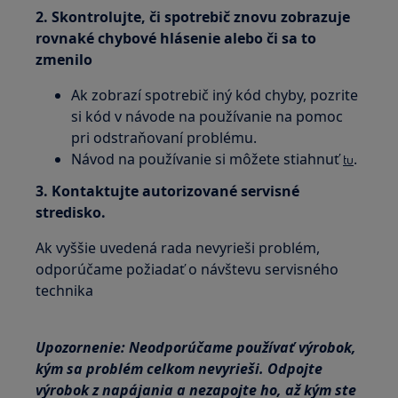
2. Skontrolujte, či spotrebič znovu zobrazuje
rovnaké chybové hlásenie alebo či sa to
zmenilo
Ak zobrazí spotrebič iný kód chyby, pozrite
si kód v návode na používanie na pomoc
pri odstraňovaní problému.
Návod na používanie si môžete stiahnuť
.
tu
3. Kontaktujte autorizované servisné
stredisko.
Ak vyššie uvedená rada nevyrieši problém,
odporúčame požiadať o návštevu servisného
technika
Upozornenie: Neodporúčame používať výrobok,
kým sa problém celkom nevyrieši. Odpojte
výrobok z napájania a nezapojte ho, až kým ste