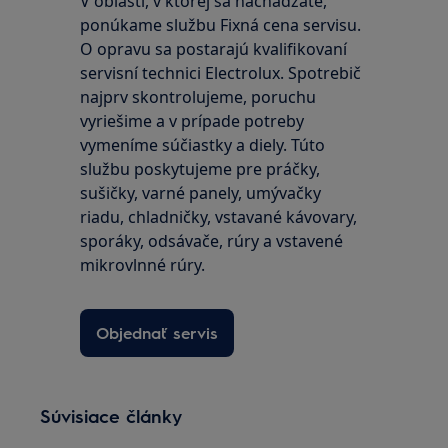
V oblasti, v ktorej sa nachádzate,
ponúkame službu Fixná cena servisu.
O opravu sa postarajú kvalifikovaní
servisní technici Electrolux. Spotrebič
najprv skontrolujeme, poruchu
vyriešime a v prípade potreby
vymeníme súčiastky a diely. Túto
službu poskytujeme pre práčky,
sušičky, varné panely, umývačky
riadu, chladničky, vstavané kávovary,
sporáky, odsávače, rúry a vstavené
mikrovlnné rúry.
Objednať servis
Súvisiace články