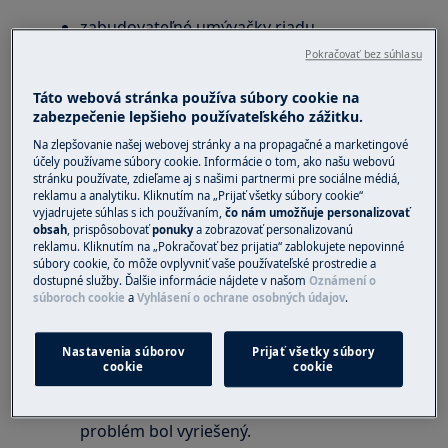
zabudovateľné umývačky riadu
voľne stojacu umývačku riadu
Pokračovať bez súhlasu
Riešenie:
Táto webová stránka používa súbory cookie na
zabezpečenie lepšieho používateľského zážitku.
1. Spotrebič resetujte
Na zlepšovanie našej webovej stránky a na propagačné a marketingové
účely používame súbory cookie. Informácie o tom, ako našu webovú
Odpojte umývačku riadu, počkajte 1
stránku používate, zdieľame aj s našimi partnermi pre sociálne médiá,
minútu a opäť ju zapojte.
reklamu a analytiku. Kliknutím na „Prijať všetky súbory cookie“
Tiež môžete vypnúť prúd pomocou
vyjadrujete súhlas s ich používaním,
čo nám umožňuje personalizovať
obsah
, prispôsobovať
ponuky
a zobrazovať personalizovanú
poistiek či ističa.
reklamu. Kliknutím na „Pokračovať bez prijatia“ zablokujete nepovinné
Ak ste vytiahli spotrebič a potom ho opäť
súbory cookie, čo môže ovplyvniť vaše používateľské prostredie a
dostupné služby. Ďalšie informácie nájdete v našom
Oznámení o
zasunuli na miesto, je dôležité sa uistiť, že
súboroch cookie
a
Vyhlásení o ochrane osobných údajov
.
nie sú zalomené ani stlačené žiadne hadice
a že je kohútik plne otvorený.
Nastavenia súborov
Prijať všetky súbory
Zapnite umývačku, zvoľte vhodný cyklus a
cookie
cookie
spustite ho.
Ak sa začne cyklus a funguje normálne,
problém bol vyriešený.