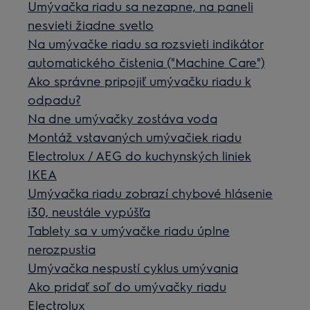
Umývačka riadu sa nezapne, na paneli
nesvieti žiadne svetlo
Na umývačke riadu sa rozsvieti indikátor
automatického čistenia ("Machine Care")
Ako správne pripojiť umývačku riadu k
odpadu?
Na dne umývačky zostáva voda
Montáž vstavaných umývačiek riadu
Electrolux / AEG do kuchynských liniek
IKEA
Umývačka riadu zobrazí chybové hlásenie
i30, neustále vypúšťa
Tablety sa v umývačke riadu úplne
nerozpustia
Umývačka nespustí cyklus umývania
Ako pridať soľ do umývačky riadu
Electrolux