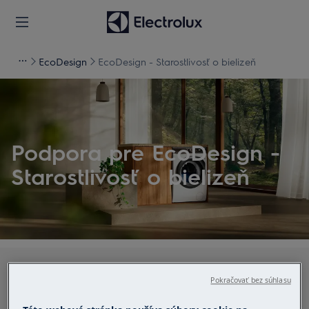
EcoDesign
EcoDesign - Starostlivosť o bielizeň
Podpora pre EcoDesign -
Starostlivosť o bielizeň
Hľadajte v našich článkoch podpory
Pokračovať bez súhlasu