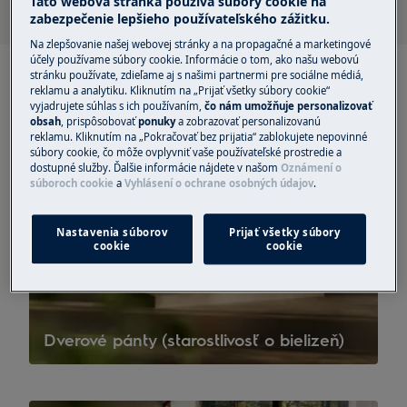
Táto webová stránka používa súbory cookie na
zabezpečenie lepšieho používateľského zážitku.
Na zlepšovanie našej webovej stránky a na propagačné a marketingové
účely používame súbory cookie. Informácie o tom, ako našu webovú
stránku používate, zdieľame aj s našimi partnermi pre sociálne médiá,
reklamu a analytiku. Kliknutím na „Prijať všetky súbory cookie“
vyjadrujete súhlas s ich používaním,
čo nám umožňuje personalizovať
obsah
, prispôsobovať
ponuky
a zobrazovať personalizovanú
reklamu. Kliknutím na „Pokračovať bez prijatia“ zablokujete nepovinné
súbory cookie, čo môže ovplyvniť vaše používateľské prostredie a
dostupné služby. Ďalšie informácie nájdete v našom
Oznámení o
súboroch cookie
a
Vyhlásení o ochrane osobných údajov
.
Nastavenia súborov
Prijať všetky súbory
cookie
cookie
Dverové pánty (starostlivosť o bielizeň)