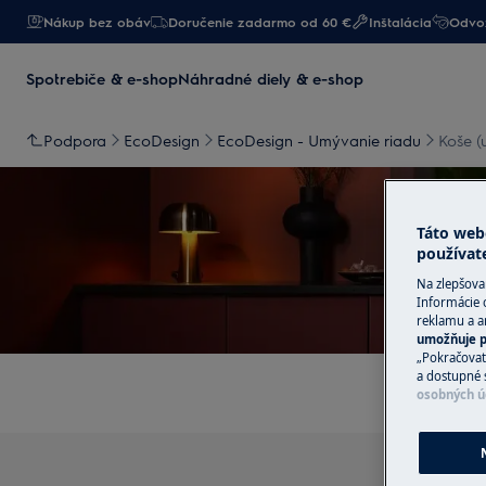
Nákup bez obáv
Doručenie zadarmo od 60 €
Inštalácia
Odvoz
Spotrebiče & e-shop
Náhradné diely & e-shop
Podpora
EcoDesign
EcoDesign - Umývanie riadu
Koše (
Táto web
používat
Na zlepšova
Po
Informácie 
reklamu a an
umožňuje p
„Pokračovať
a dostupné 
osobných ú