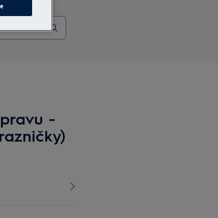
ie
pravu -
razničky)