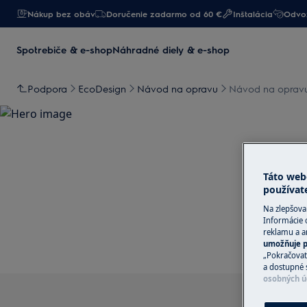
Nákup bez obáv
Doručenie zadarmo od 60 €
Inštalácia
Odvoz
Spotrebiče & e-shop
Náhradné diely & e-shop
Podpora
EcoDesign
Návod na opravu
Návod na opravu 
Podpora pre Návod na 
Táto web
používat
mrazničky)
Na zlepšova
Informácie 
reklamu a an
umožňuje p
„Pokračovať
a dostupné 
osobných ú