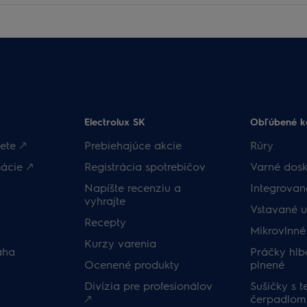
Electrolux SK
Obľúbené k
ete 🡕
Prebiehajúce akcie
Rúry
ácie 🡕
Registrácia spotrebičov
Varné dosk
Napíšte recenziu a
Integrova
vyhrajte
Vstavané 
Recepty
Mikrovlnné
Kurzy varenia
áha
Práčky hlb
Ocenené produkty
plnené
Divízia pre profesionálov
Sušičky s 
🡕
čerpadlom