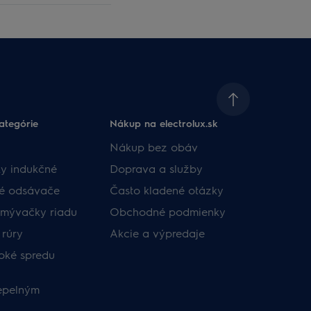
ategórie
Nákup na electrolux.sk
Nákup bez obáv​
y indukčné
Doprava a služby​
né odsávače
​Často kladené otázky​
umývačky riadu
Obchodné podmienky​
 rúry
Akcie a výpredaje
oké spredu
tepelným