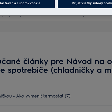
Hľadajte v našich článkoch podpory
Nastavenia súborov cookie
Prijať všetky súbory cook
čané články pre Návod na o
e spotrebiče (chladničky a m
ičkou - Ako vymeniť termostat (7)