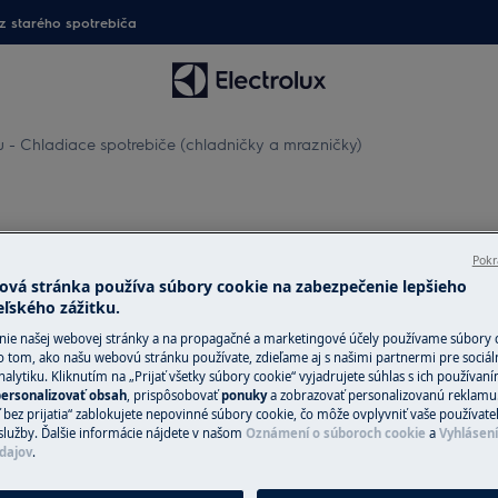
 starého spotrebiča
- Chladiace spotrebiče (chladničky a mrazničky)
Pokr
opravu - Chladiace spotrebič
ová stránka používa súbory cookie na zabezpečenie lepšieho
eľského zážitku.
nie našej webovej stránky a na propagačné a marketingové účely používame súbory 
o tom, ako našu webovú stránku používate, zdieľame aj s našimi partnermi pre sociál
alytiku. Kliknutím na „Prijať všetky súbory cookie“ vyjadrujete súhlas s ich používan
ersonalizovať obsah
, prispôsobovať
ponuky
a zobrazovať personalizovanú reklamu.
 bez prijatia“ zablokujete nepovinné súbory cookie, čo môže ovplyvniť vaše používate
služby. Ďalšie informácie nájdete v našom
Oznámení o súboroch cookie
a
Vyhlásen
dajov
.