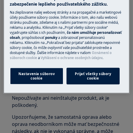
zabezpečenie lepšieho používateľského zážitku.
Na zlepšovanie našej webovej stránky a na propagačné a marketingové
UPOZORNENIE!
NEBEZPEČENSTVO UDUSENIA
účely používame súbory cookie. Informácie o tom, ako našu webovú
stránku používate, zdieľame aj s našimi partnermi pre sociálne médiá,
Malé časti nie sú vhodné pre deti do 3 rokov.
reklamu a analytiku. Kliknutím na „Prijať všetky súbory cookie“
vyjadrujete súhlas s ich používaním,
čo nám umožňuje personalizovať
Uchovávajte všetky malé časti a obaly mimo
obsah
, prispôsobovať
ponuky
a zobrazovať personalizovanú
dosahu detí.
reklamu. Kliknutím na „Pokračovať bez prijatia“ zablokujete nepovinné
súbory cookie, čo môže ovplyvniť vaše používateľské prostredie a
Produkt by mali používať alebo inštalovať iba
dostupné služby. Ďalšie informácie nájdete v našom
Oznámení o
súboroch cookie
a
Vyhlásení o ochrane osobných údajov
.
dospelí.
Uistite sa, že produkt používate len na jeho
Nastavenia súborov
Prijať všetky súbory
určený účel a overte, že je kompatibilnou
cookie
cookie
súčasťou pre zamýšľaný výrobok.
Nepoužívajte ani neinštalujte produkt, ak je
poškodený.
Upozorňujeme, že samostatná oprava alebo
oprava neodborníkom môže mať bezpečnostné
následky, ak nie je vykonaná správne, a môže