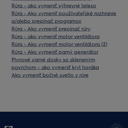
Rúra – ako vymeniť výhrevné teleso
Rúra – Ako vymeniť používateľské rozhranie
a/alebo prepínač programov
Rúra – Ako vymeniť prepínač rúry
Rúra – ako vymeniť motor ventilátora
Rúra – Ako vymeniť motor ventilátora (2)
Rúra – Ako vymeniť parný generátor
Plynové varné dosky so skleneným
povrchom – ako vymeniť kryt horáka
Ako vymeniť bočné svetlo v rúre