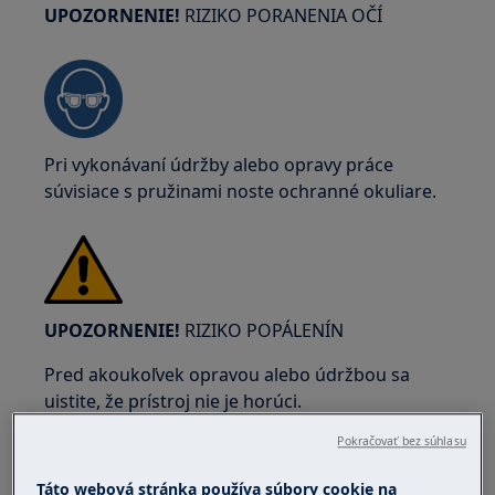
UPOZORNENIE!
RIZIKO PORANENIA OČÍ
Pri vykonávaní údržby alebo opravy práce
súvisiace s pružinami noste ochranné okuliare.
UPOZORNENIE!
RIZIKO POPÁLENÍN
Pred akoukoľvek opravou alebo údržbou sa
uistite, že prístroj nie je horúci.
Pokračovať bez súhlasu
Táto webová stránka používa súbory cookie na