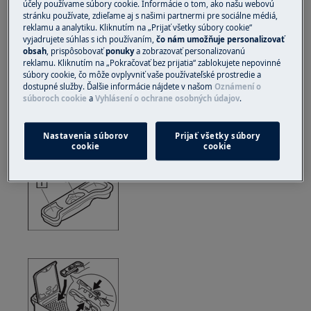
účely používame súbory cookie. Informácie o tom, ako našu webovú
stránku používate, zdieľame aj s našimi partnermi pre sociálne médiá,
Vždy používajte ochranné rukavice a priloženú obuv.
reklamu a analytiku. Kliknutím na „Prijať všetky súbory cookie“
vyjadrujete súhlas s ich používaním,
čo nám umožňuje personalizovať
obsah
, prispôsobovať
ponuky
a zobrazovať personalizovanú
Vezmite prosím na vedomie, že neopraviteľné alebo
reklamu. Kliknutím na „Pokračovať bez prijatia“ zablokujete nepovinné
neodborné opravy môžu mať bezpečnostné
súbory cookie, čo môže ovplyvniť vaše používateľské prostredie a
následky, ak nebudú vykonané správne
dostupné služby. Ďalšie informácie nájdete v našom
Oznámení o
súboroch cookie
a
Vyhlásení o ochrane osobných údajov
.
Ako demontovať a zostaviť zásuvku na prací
prostriedok
Nastavenia súborov
Prijať všetky súbory
cookie
cookie