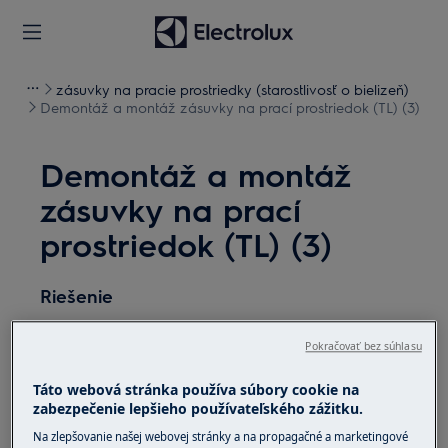
zásuvky na pracie prostriedky (starostlivosť o bielizeň)
Demontáž a montáž zásuvky na prací prostriedok (TL) (3)
Demontáž a montáž
zásuvky na prací
prostriedok (TL) (3)
Riešenie
Pred akoukoľvek údržbou vypnite prístroj a
Pokračovať bez súhlasu
vytiahnite zástrčku zo zásuvky.
Táto webová stránka používa súbory cookie na
Pri premiestňovaní spotrebičov buďte vždy opatrní,
zabezpečenie lepšieho používateľského zážitku.
pri prenášaní ťažkých spotrebičov sú potrebné dve
Na zlepšovanie našej webovej stránky a na propagačné a marketingové
osoby.