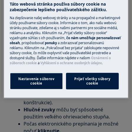
Táto webová stránka používa súbory cookie na
voľne stojaci sporák s indukčnou varnou
zabezpečenie lepšieho používateľského zážitku.
doskou
Na zlepšovanie našej webovej stránky a na propagačné a marketingové
Riešenie:
účely používame súbory cookie. Informácie o tom, ako našu webovú
stránku používate, zdieľame aj s našimi partnermi pre sociálne médiá,
reklamu a analytiku. Kliknutím na „Prijať všetky súbory cookie“
Možné prevádzkové zvuky indukčnej varnej
vyjadrujete súhlas s ich používaním,
čo nám umožňuje personalizovať
dosky:
obsah
, prispôsobovať
ponuky
a zobrazovať personalizovanú
reklamu. Kliknutím na „Pokračovať bez prijatia“ zablokujete nepovinné
Praskajúce zvuky
môžu byť spôsobené
súbory cookie, čo môže ovplyvniť vaše používateľské prostredie a
dostupné služby. Ďalšie informácie nájdete v našom
Oznámení o
kuchynským riadom vyrobeným z rôznych
súboroch cookie
a
Vyhlásení o ochrane osobných údajov
.
materiálov (druh konštrukcie).
Pískavé zvuky
môžu byť spôsobené
Nastavenia súborov
Prijať všetky súbory
použitím jednej alebo viacerých varných
cookie
cookie
zón s veľkým ohrievacím stupňom a
riadom z rôznych materiálov (typ
konštrukcie).
Hlučné zvuky
môžu byť spôsobené
použitím veľkého ohrievacieho stupňa.
Počas elektronického prepínania je možné
počuť
kliknutie.