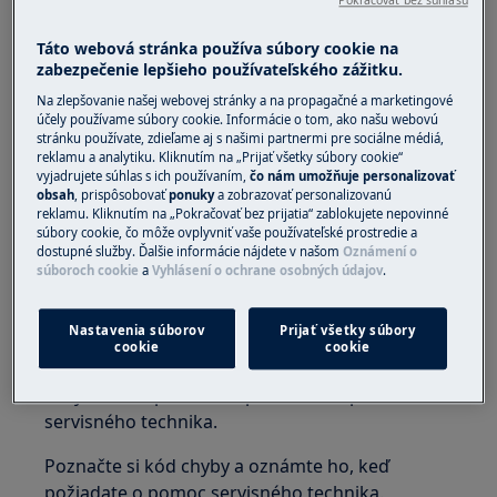
Pokračovať bez súhlasu
panelom
Zabudovaný indukčný varný panel
Táto webová stránka používa súbory cookie na
Voľne stojaci sporák s indukčným varným
zabezpečenie lepšieho používateľského zážitku.
panelom
Na zlepšovanie našej webovej stránky a na propagačné a marketingové
účely používame súbory cookie. Informácie o tom, ako našu webovú
Riešenie:
stránku používate, zdieľame aj s našimi partnermi pre sociálne médiá,
reklamu a analytiku. Kliknutím na „Prijať všetky súbory cookie“
vyjadrujete súhlas s ich používaním,
čo nám umožňuje personalizovať
1. Odpojte spotrebič od napájania aspoň na
obsah
, prispôsobovať
ponuky
a zobrazovať personalizovanú
30 sekúnd.
reklamu. Kliknutím na „Pokračovať bez prijatia“ zablokujete nepovinné
súbory cookie, čo môže ovplyvniť vaše používateľské prostredie a
Znova ho pripojte a zapnite.
dostupné služby. Ďalšie informácie nájdete v našom
Oznámení o
súboroch cookie
a
Vyhlásení o ochrane osobných údajov
.
2. Kontaktujte autorizované servisné
stredisko
Nastavenia súborov
Prijať všetky súbory
cookie
cookie
Ak sa pomocou uvedených tipov problém
nevyriešil, odporúčame požiadať o opravu
servisného technika.
Poznačte si kód chyby a oznámte ho, keď
požiadate o pomoc servisného technika.