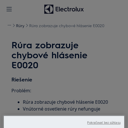
Rúry
Rúra zobrazuje chybové hlásenie E0020
Rúra zobrazuje
chybové hlásenie
E0020
Riešenie
Problém:
Rúra zobrazuje chybové hlásenie E0020
Vnútorné osvetlenie rúry nefunguje
Vzťahuje sa na:
Pokračovať bez súhlasu