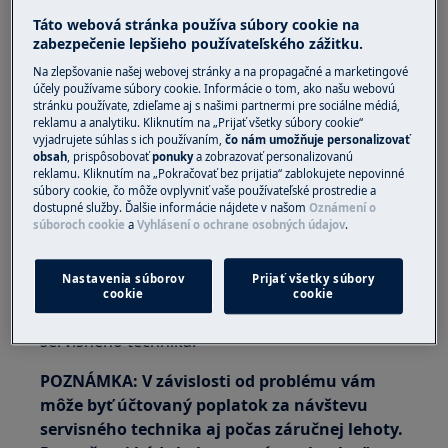
Zabudovaná rúra
Táto webová stránka používa súbory cookie na
Riešenie:
zabezpečenie lepšieho používateľského zážitku.
Na zlepšovanie našej webovej stránky a na propagačné a marketingové
1. Skontrolujte žiarovku v rúre. Ak je
účely používame súbory cookie. Informácie o tom, ako našu webovú
vypálená, vymeňte ju.
stránku používate, zdieľame aj s našimi partnermi pre sociálne médiá,
reklamu a analytiku. Kliknutím na „Prijať všetky súbory cookie“
vyjadrujete súhlas s ich používaním,
čo nám umožňuje personalizovať
Novú žiarovku si môžete kúpiť v našom .
obsah
, prispôsobovať
ponuky
a zobrazovať personalizovanú
reklamu. Kliknutím na „Pokračovať bez prijatia“ zablokujete nepovinné
internetovom obchode
súbory cookie, čo môže ovplyvniť vaše používateľské prostredie a
dostupné služby. Ďalšie informácie nájdete v našom
Oznámení o
súboroch cookie
a
Vyhlásení o ochrane osobných údajov
.
2. Kontaktujte autorizované servisné
stredisko
Nastavenia súborov
Prijať všetky súbory
Ak sa pomocou uvedených tipov problém
cookie
cookie
nevyriešil, odporúčame požiadať o opravu
servisného technika.
POZNÁMKA: V závislosti od problému vám
môže byť účtovaný poplatok za návštevu
servisného technika aj počas záručnej lehoty.