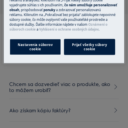
reklamu a analytiku. Kliknutím na „Prijať všetky súbory cookie“
vyjadrujete súhlas s ich používaním,
čo nám umožňuje personalizovať
obsah
, prispôsobovať
ponuky
a zobrazovať personalizovanú
reklamu. Kliknutím na „Pokračovať bez prijatia“ zablokujete nepovinné
súbory cookie, čo môže ovplyvniť vaše používateľské prostredie a
dostupné služby. Ďalšie informácie nájdete v našom
Oznámení o
súboroch cookie
a
Vyhlásení o ochrane osobných údajov
.
Odporúčané články pre
Nastavenia súborov
Prijať všetky súbory
cookie
cookie
Platby a fakturácia
Chcem sa dozvedieť viac o produkte, ako
to môžem urobiť?
Ako získam kópiu faktúry?