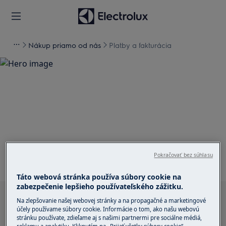
Nákup priamo od nás
Platby a fakturácia
Podpora pre Platby a
fakturácia
Pokračovať bez súhlasu
Táto webová stránka používa súbory cookie na
zabezpečenie lepšieho používateľského zážitku.
Hľadajte v našich článkoch podpory
Na zlepšovanie našej webovej stránky a na propagačné a marketingové
účely používame súbory cookie. Informácie o tom, ako našu webovú
stránku používate, zdieľame aj s našimi partnermi pre sociálne médiá,