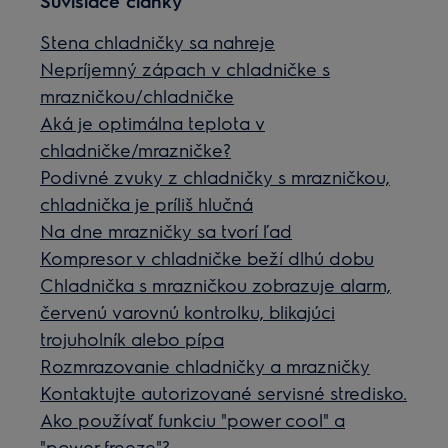
Súvisiace články
Stena chladničky sa nahreje
Nepríjemný zápach v chladničke s
mrazničkou/chladničke
Aká je optimálna teplota v
chladničke/mrazničke?
Podivné zvuky z chladničky s mrazničkou,
chladnička je príliš hlučná
Na dne mrazničky sa tvorí ľad
Kompresor v chladničke beží dlhú dobu
Chladnička s mrazničkou zobrazuje alarm,
červenú varovnú kontrolku, blikajúci
trojuholník alebo pípa
Rozmrazovanie chladničky a mrazničky
Kontaktujte autorizované servisné stredisko.
Ako používať funkciu "power cool" a
"power freeze"?