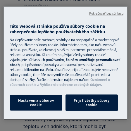
mrazničkou
Pokračovať bez súhlasu
Riešenie
Táto webová stránka používa súbory cookie na
zabezpečenie lepšieho používateľského zážitku.
Mokrá stena je súčasťou normálneho
fungovania. Stupeň vlhkosti vzduchu a
Na zlepšovanie našej webovej stránky a na propagačné a marketingové
účely používame súbory cookie. Informácie o tom, ako našu webovú
množstvo a teplota čerstvých potravín môžu
stránku používate, zdieľame aj s našimi partnermi pre sociálne médiá,
ovplyvniť stupeň kondenzácie vo vnútri
reklamu a analytiku. Kliknutím na „Prijať všetky súbory cookie“
chladničky. Počas procesu chladenia sa vlhkosť
vyjadrujete súhlas s ich používaním,
čo nám umožňuje personalizovať
obsah
, prispôsobovať
ponuky
a zobrazovať personalizovanú
začne zrážať na zadnej stene, pretože je to
reklamu. Kliknutím na „Pokračovať bez prijatia“ zablokujete nepovinné
jedno z najchladnejších miest v chladničke. Tieto
súbory cookie, čo môže ovplyvniť vaše používateľské prostredie a
dostupné služby. Ďalšie informácie nájdete v našom
Oznámení o
kvapky môžu zamrznúť a na zadnej stene sa
súboroch cookie
a
Vyhlásení o ochrane osobných údajov
.
môže nahromadiť ľad.
Ak problém pretrváva:
Nastavenia súborov
Prijať všetky súbory
cookie
cookie
Skontrolujte, či váš termostat nie je
nastavený na príliš vysokú teplotu - znížte
teplotu v chladničke, ktorá mohla byť