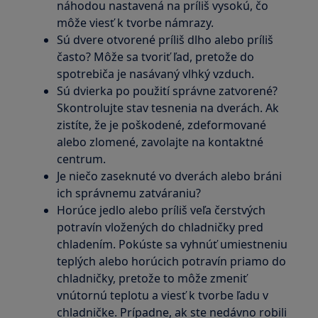
náhodou nastavená na príliš vysokú, čo
môže viesť k tvorbe námrazy.
Sú dvere otvorené príliš dlho alebo príliš
často? Môže sa tvoriť ľad, pretože do
spotrebiča je nasávaný vlhký vzduch.
Sú dvierka po použití správne zatvorené?
Skontrolujte stav tesnenia na dverách. Ak
zistíte, že je poškodené, zdeformované
alebo zlomené, zavolajte na kontaktné
centrum.
Je niečo zaseknuté vo dverách alebo bráni
ich správnemu zatváraniu?
Horúce jedlo alebo príliš veľa čerstvých
potravín vložených do chladničky pred
chladením. Pokúste sa vyhnúť umiestneniu
teplých alebo horúcich potravín priamo do
chladničky, pretože to môže zmeniť
vnútornú teplotu a viesť k tvorbe ľadu v
chladničke. Prípadne, ak ste nedávno robili