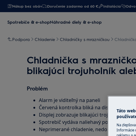
Nákup bez obáv
Doručenie zadarmo od 60 €
Inštalácia
Odvoz
Spotrebiče & e-shop
Náhradné diely & e-shop
Podpora
Chladenie
Chladničky s mrazničkou
Chladnička
Chladnička s mrazničko
blikajúci trojuholník al
Problém
Alarm je viditeľný na paneli
Červená kontrolka bliká na displeji
Táto web
Displej zobrazuje blikajúci trojuholník
používat
Spotrebič vydáva naliehavý poruchový sign
Na zlepšova
Neprimerané chladenie, nedostatočné chlad
Informácie 
reklamu a an