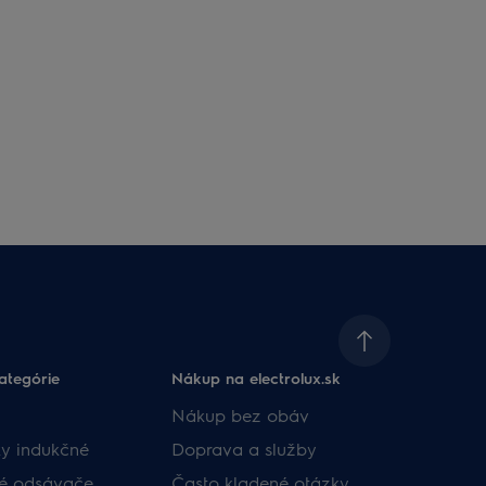
ategórie
Nákup na electrolux.sk
Nákup bez obáv​
y indukčné
Doprava a služby​
né odsávače
​Často kladené otázky​