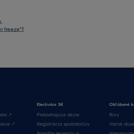
.
r freeze"?
Electrolux SK
Obľúbené k
ete 🡕
Prebiehajúce akcie
Rúry
ácie 🡕
Registrácia spotrebičov
Varné dosk
Napíšte recenziu a
Integrova