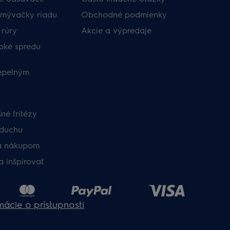
umývačky riadu
Obchodné podmienky​
 rúry
Akcie a výpredaje
oké spredu
tepelným
né fritézy
zduchu
a nákupom
a inšpirovať
mácie o prístupnosti