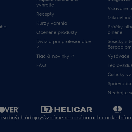
vyhrajte
Vstavané 
Recepty
Mikrovlnné
Kurzy varenia
áha
Práčky hlb
Ocenené produkty
plnené
Divízia pre profesionálov
Sušičky s 
🡕
čerpadlom
Tlač & novinky 🡕
Vysávače
FAQ
Teplovzduš
Čističky v
Sprievodc
Nechajte s
osobných údajov
Oznámenie o súboroch cookie
Infor