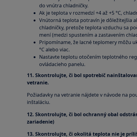
do vnútra chladničky.
Ak je teplota v rozmedzí +4 až +5 °C, chla
Vnútorná teplota potravín je dôležitejšia 
chladničky, pretože teplota vzduchu sa p
mení (medzi spustením a zastavením chla
Pripomíname, že lacné teplomery môžu uk
°C alebo viac.
Nastavte teplotu otočením teplotného re
ovládacieho panelu.
11. Skontrolujte, či bol spotrebič nainštalov
vetranie.
Požiadavky na vetranie nájdete v návode na po
inštaláciu.
12. Skontrolujte, či bol ochranný obal odstrá
zariadenie)
13. Skontrolujte, či okolitá teplota nie je príl