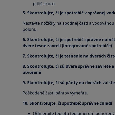
príliš skoro.
5. Skontrolujte, či je spotrebič v správnej vo
Nastavte nožičky na spodnej časti a vodováhou
polohu.
6. Skontrolujte, či je spotrebič správne nain
dvere tesne zavreli (integrované spotrebiče)
7. Skontrolujte, či je tesnenie na dverách či
8. Skontrolujte, či sú dvere správne zavreté 
otvorené
9. Skontrolujte, či sú pánty na dverách zais
Poškodené časti pántov vymeňte.
10. Skontrolujte, či spotrebič správne chladí
Odmerajte teplotu teplomerom ponoreným 