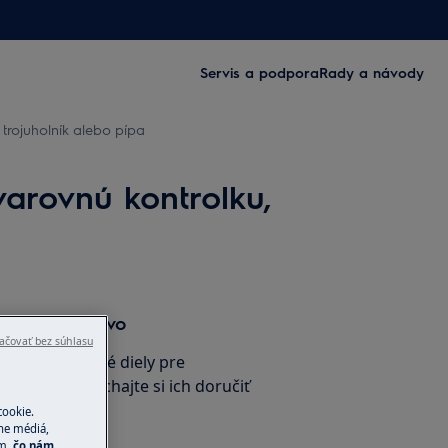
Servis a podpora
Rady a návody
trojuholník alebo pípa
arovnú kontrolku,
a príslušenstvo
ačovať bez súhlasu
inálne náhradné diely pre
e-shope a nechajte si ich doručiť
cookie.
ne médiá,
ím,
čo nám