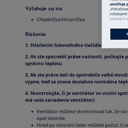
umožňuje p
Vzťahuje sa na
„Pokračovať
a dostupné 
Chladnička/mraznička
osobných ú
Riešenie
1. Stlačením ľubovoľného tlačidla vypnite po
2. Ak ste spotrebič práve nastavili, počkajte
správnu teplotu
3. Ak ste práve dali do spotrebiča veľké mno
vypne, keď sa znova dosiahne normálna tepl
4. Skontrolujte, či je ventilátor vo vnútri spo
má vaše zariadenie ventilátor)
Ventilátor môžete skontrolovať tak, že na 
opäť otvoríte.
Hneď po otvorení dvier môžete počuť, či ve