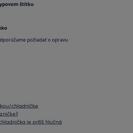
typovom štítku
sko
 odporúčame požiadať o opravu
čkou/chladničke
zničke?
ladnička je príliš hlučná