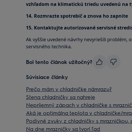
vzhľadom na klimatickú triedu uvedenú na 
14. Rozmrazte spotrebič a znova ho zapnite
15. Kontaktujte autorizované servisné stredi
Ak vyššie uvedené návrhy nevyriešili problém,
servisného technika.
Bol tento článok užitočný?
Súvisiace články
Prečo mám v chladničke námrazu?
Stena chladničky sa nahreje
Nepríjemný zápach v chladničke s mrazni
Aká je optimálna teplota v chladničke/mra
Podivné zvuky z chladničky s mrazničkou, ch
Na dne mrazničky sa tvorí ľad