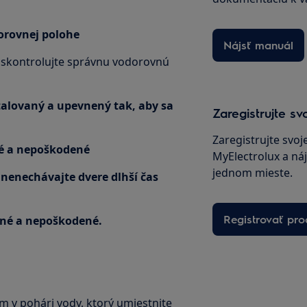
dorovnej polohe
Nájsť manuál
 skontrolujte správnu vodorovnú
štalovaný a upevnený tak, aby sa
Zaregistrujte sv
Zaregistrujte svo
sté a nepoškodené
MyElectrolux a náj
jednom mieste.
a nenechávajte dvere dlhší čas
Registrovať pro
tené a nepoškodené.
v pohári vody, ktorý umiestnite