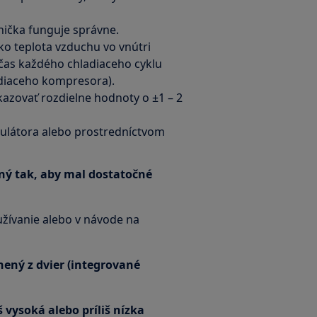
dnička funguje správne.
ako teplota vzduchu vo vnútri
očas každého chladiaceho cyklu
diaceho kompresora).
azovať rozdielne hodnoty o ±1 – 2
gulátora alebo prostredníctvom
aný tak, aby mal dostatočné
užívanie alebo v návode na
nený z dvier (integrované
iš vysoká alebo príliš nízka