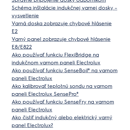
Schéma inštalácie indukčnej varnej dosky –
vysvetlenie
Varná doska zobrazuje chybové hlásenie
E2
Varný panel zobrazuje chybové hlásenie
E8/E822
Ako používať funkciu FlexiBridge na
indukčnom varnom paneli Electrolux
Ako používať funkciu SenseBoil® na varnom
paneli Electrolux
Ako kalibrovať teplotnú sondu na varnom
paneli Electrolux SensePro®
Ako používať funkciu SenseFry na varnom
paneli Electrolux
Ako čistiť indukčný alebo elektrický varný
panel Electrolux?