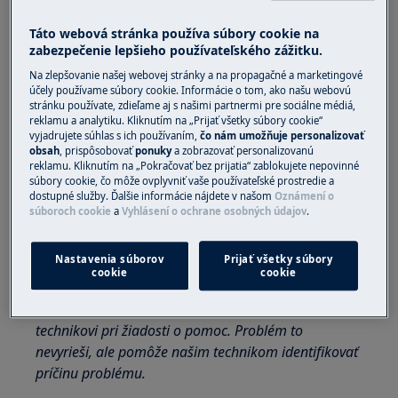
vstavané keramické varné dosky
Táto webová stránka používa súbory cookie na
Riešenie:
zabezpečenie lepšieho používateľského zážitku.
Na zlepšovanie našej webovej stránky a na propagačné a marketingové
1. Odpojte spotrebič od napájania aspoň na
účely používame súbory cookie. Informácie o tom, ako našu webovú
30 sekúnd.
stránku používate, zdieľame aj s našimi partnermi pre sociálne médiá,
reklamu a analytiku. Kliknutím na „Prijať všetky súbory cookie“
Znova ho pripojte a zapnite.
vyjadrujete súhlas s ich používaním,
čo nám umožňuje personalizovať
obsah
, prispôsobovať
ponuky
a zobrazovať personalizovanú
reklamu. Kliknutím na „Pokračovať bez prijatia“ zablokujete nepovinné
2. Kontaktujte autorizované servisné
súbory cookie, čo môže ovplyvniť vaše používateľské prostredie a
stredisko.
dostupné služby. Ďalšie informácie nájdete v našom
Oznámení o
súboroch cookie
a
Vyhlásení o ochrane osobných údajov
.
Ak vyššie uvedené tipy nevyriešia problém,
odporúčame požiadať o návštevu servisného
Nastavenia súborov
Prijať všetky súbory
technika.
cookie
cookie
Poznačte si kód chyby a oznámte ho servisnému
technikovi pri žiadosti o pomoc. Problém to
nevyrieši, ale pomôže našim technikom identifikovať
príčinu problému.