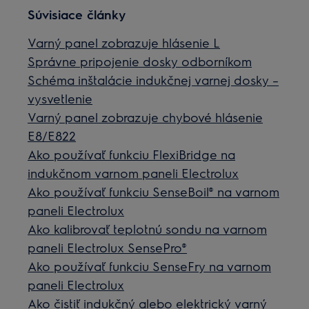
Súvisiace články
Varný panel zobrazuje hlásenie L
Správne pripojenie dosky odborníkom
Schéma inštalácie indukčnej varnej dosky –
vysvetlenie
Varný panel zobrazuje chybové hlásenie
E8/E822
Ako používať funkciu FlexiBridge na
indukčnom varnom paneli Electrolux
Ako používať funkciu SenseBoil® na varnom
paneli Electrolux
Ako kalibrovať teplotnú sondu na varnom
paneli Electrolux SensePro®
Ako používať funkciu SenseFry na varnom
paneli Electrolux
Ako čistiť indukčný alebo elektrický varný