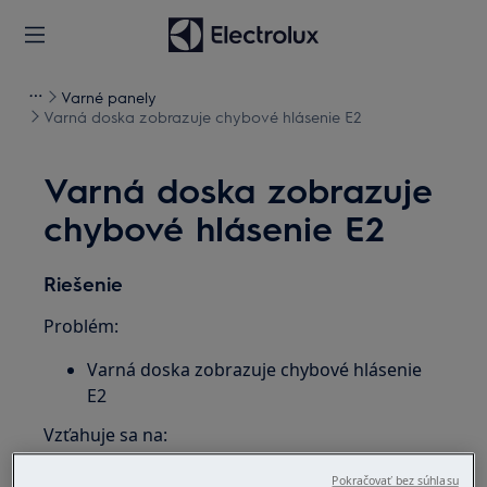
Varné panely
Varná doska zobrazuje chybové hlásenie E2
Varná doska zobrazuje
chybové hlásenie E2
Riešenie
Problém:
Varná doska zobrazuje chybové hlásenie
E2
Vzťahuje sa na:
integrované indukčné varné dosky
Pokračovať bez súhlasu