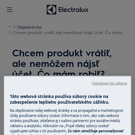
Objednávka
Chcem produkt vrátiť, ale nemôžem nájsť účet. Čo mám
robiť?
Chcem produkt vrátiť,
ale nemôžem nájsť
účet. Čo mám robiť?
Problém
Pokračovať bez súhlasu
Chcem produkt vrátiť, ale nemôžem nájsť účet.
Táto webová stránka používa súbory cookie na
zabezpečenie lepšieho používateľského zážitku.
Čo mám robiť?
Na zlepšovanie našej webovej stránky a na propagačné a marketingové
účely používame súbory cookie. Informácie o tom, ako našu webovú
Riešenie
stránku používate, zdieľame aj s našimi partnermi pre sociálne médiá,
reklamu a analytiku. Kliknutím na „Prijať všetky súbory cookie“
V tomto prípade si od Vás vyžiadame ďalší
vyjadrujete súhlas s ich používaním,
čo nám umožňuje personalizovať