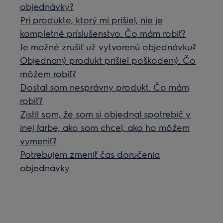
objednávky?
Pri produkte, ktorý mi prišiel, nie je
kompletné príslušenstvo. Čo mám robiť?
Je možné zrušiť už vytvorenú objednávku?
Objednaný produkt prišiel poškodený. Čo
môžem robiť?
Dostal som nesprávny produkt. Čo mám
robiť?
Zistil som, že som si objednal spotrebič v
inej farbe, ako som chcel, ako ho môžem
vymeniť?
Potrebujem zmeniť čas doručenia
objednávky