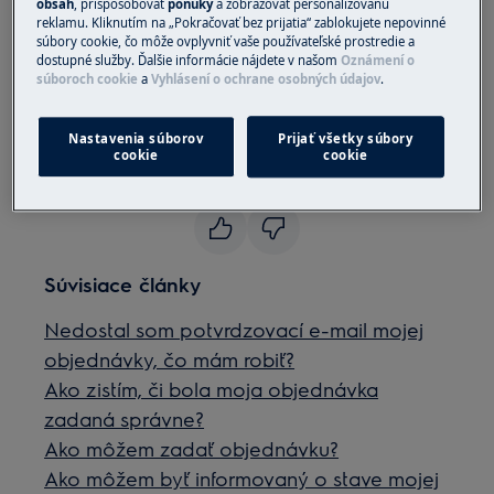
obsah
, prispôsobovať
ponuky
a zobrazovať personalizovanú
doklad o nákupe, napríklad transakciu
reklamu. Kliknutím na „Pokračovať bez prijatia“ zablokujete nepovinné
kreditnou/debetnou kartou vo Vašom výpise z
súbory cookie, čo môže ovplyvniť vaše používateľské prostredie a
dostupné služby. Ďalšie informácie nájdete v našom
Oznámení o
banky. V prípade akýchkoľvek otázok nás
súboroch cookie
a
Vyhlásení o ochrane osobných údajov
.
môžete kontaktovať telefonicky na tel. čísle +421
232 141 314 alebo e-mailom na
Nastavenia súborov
Prijať všetky súbory
.
eshop.sk@electrolux.com
cookie
cookie
Bol tento článok užitočný?
Súvisiace články
Nedostal som potvrdzovací e-mail mojej
objednávky, čo mám robiť?
Ako zistím, či bola moja objednávka
zadaná správne?
Ako môžem zadať objednávku?
Ako môžem byť informovaný o stave mojej