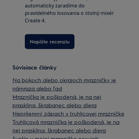
automaticky zaradíme do
pravidelného losovania o stolný mixér
Create 4.
Napíšte recenziu
Súvisiace články
Na bokoch alebo okrajoch mrazničky je
námraza alebo ľad
Mraznička je poškodená, je na nej
prasklina, škrabanec alebo diera
Nepríjemný zápach v truhlicovej mrazničke
Truhlicová mraznička je poškodená, je na
nej prasklina, škrabanec alebo diera
Svetlo v mojej mrazničke nesvieti