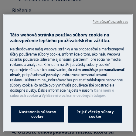
Riešenie
1. Potraviny so silným zápachom uskladňujte
Pokračovať bez súhlasu
vo vzduchotesných nádobách
Táto webová stránka používa súbory cookie na
zabezpečenie lepšieho používateľského zážitku.
2. Pred čistením mrazničku odmrazte
Na zlepšovanie našej webovej stránky a na propagačné a marketingové
Postup odmrazenia mrazničky nájdete v návode
účely používame súbory cookie. Informácie o tom, ako našu webovú
stránku používate, zdieľame aj s našimi partnermi pre sociálne médiá,
na používanie.
reklamu a analytiku. Kliknutím na „Prijať všetky súbory cookie“
vyjadrujete súhlas s ich používaním,
čo nám umožňuje personalizovať
3. Očistite poličky, tesnenie na dverách a
obsah
, prispôsobovať
ponuky
a zobrazovať personalizovanú
vnútro vhodným antibakteriálnym
reklamu. Kliknutím na „Pokračovať bez prijatia“ zablokujete nepovinné
súbory cookie, čo môže ovplyvniť vaše používateľské prostredie a
dezinfekčným/čistiacim prostriedkom
dostupné služby. Ďalšie informácie nájdete v našom
Oznámení o
súboroch cookie
a
Vyhlásení o ochrane osobných údajov
.
Vhodné prostriedky na čistenie a starostlivosť
môžete nájsť v našom .
Nastavenia súborov
Prijať všetky súbory
cookie
cookie
internetovom obchode
4. Očistite odkvapkávaciu misku, ktorá sa