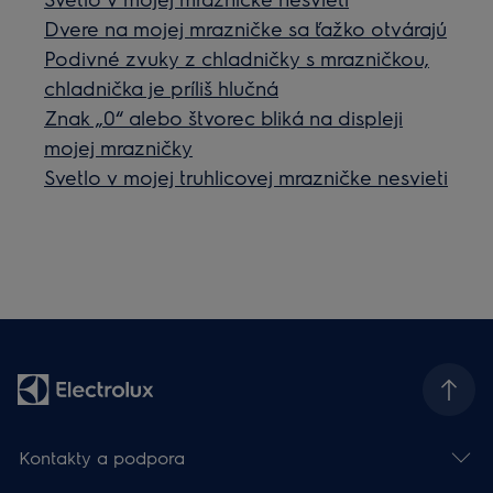
Dvere na mojej mrazničke sa ťažko otvárajú
Podivné zvuky z chladničky s mrazničkou,
chladnička je príliš hlučná
Znak „0“ alebo štvorec bliká na displeji
mojej mrazničky
Svetlo v mojej truhlicovej mrazničke nesvieti
Kontakty a podpora