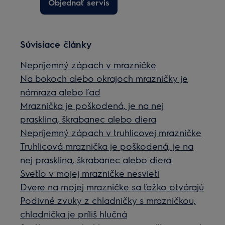
Objednať servis
Súvisiace články
Nepríjemný zápach v mrazničke
Na bokoch alebo okrajoch mrazničky je
námraza alebo ľad
Mraznička je poškodená, je na nej
prasklina, škrabanec alebo diera
Nepríjemný zápach v truhlicovej mrazničke
Truhlicová mraznička je poškodená, je na
nej prasklina, škrabanec alebo diera
Svetlo v mojej mrazničke nesvieti
Dvere na mojej mrazničke sa ťažko otvárajú
Podivné zvuky z chladničky s mrazničkou,
chladnička je príliš hlučná