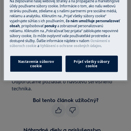
Na zlepšovanie našej webovej stránky a na propagačné a marketingové
účely používame súbory cookie. Informácie o tom, ako našu webovú
Chladnička
stránku používate, zdieľame aj s našimi partnermi pre sociálne médiá,
Chladnička s mrazničkou
reklamu a analytiku. Kliknutím na „Prijať všetky súbory cookie“
Mraznička
vyjadrujete súhlas s ich používaním,
čo nám umožňuje personalizovať
obsah
, prispôsobovať
ponuky
a zobrazovať personalizovanú
reklamu. Kliknutím na „Pokračovať bez prijatia“ zablokujete nepovinné
Riešenie
súbory cookie, čo môže ovplyvniť vaše používateľské prostredie a
dostupné služby. Ďalšie informácie nájdete v našom
Oznámení o
1. Kontaktujte autorizované servisné
súboroch cookie
a
Vyhlásení o ochrane osobných údajov
.
stredisko
Nastavenia súborov
Prijať všetky súbory
Blikajúci znak „0“ alebo štvorec na displeji
cookie
cookie
indikuje problém so snímačom teploty.
Odporúčame požiadať o návštevu servisného
technika.
Bol tento článok užitočný?
Náhradné diely a príslušenstvo