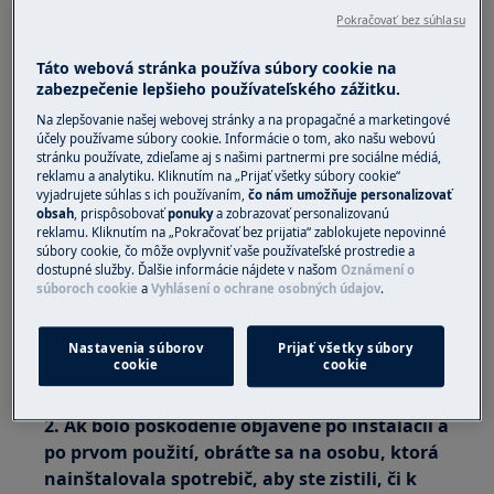
poškodená.
Pokračovať bez súhlasu
Týka sa to
Táto webová stránka používa súbory cookie na
zabezpečenie lepšieho používateľského zážitku.
Mraznička
Chladnička
Na zlepšovanie našej webovej stránky a na propagačné a marketingové
účely používame súbory cookie. Informácie o tom, ako našu webovú
Chladnička s mrazničkou
stránku používate, zdieľame aj s našimi partnermi pre sociálne médiá,
Chladnička na víno
reklamu a analytiku. Kliknutím na „Prijať všetky súbory cookie“
vyjadrujete súhlas s ich používaním,
čo nám umožňuje personalizovať
Riešenie
obsah
, prispôsobovať
ponuky
a zobrazovať personalizovanú
reklamu. Kliknutím na „Pokračovať bez prijatia“ zablokujete nepovinné
súbory cookie, čo môže ovplyvniť vaše používateľské prostredie a
1. Ak bolo poškodenie objavené pri
dostupné služby. Ďalšie informácie nájdete v našom
Oznámení o
rozbaľovaní spotrebiča, okamžite sa obráťte
súboroch cookie
a
Vyhlásení o ochrane osobných údajov
.
na svojho predajcu, aby ste zistili, či k
poškodeniu došlo počas doručenia.
Nastavenia súborov
Prijať všetky súbory
cookie
cookie
Spotrebič sa nepokúšajte zapojiť alebo používať.
2. Ak bolo poškodenie objavené po inštalácii a
po prvom použití, obráťte sa na osobu, ktorá
nainštalovala spotrebič, aby ste zistili, či k