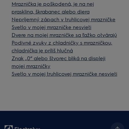
Mraznička je poškodená, je na nej
prasklina, škrabanec alebo diera
Nepríjemný zápach v truhlicovej mrazničke
Svetlo v mojej mrazničke nesvieti
Dvere na mojej mrazničke sa ťažko otvárajú
Podivné zvuky z chladničky s mrazničkou,
chladnička je príliš hlučná
Znak „0“ alebo štvorec bliká na displeji
mojej mrazničky
Svetlo v mojej truhlicovej mrazničke nesvieti