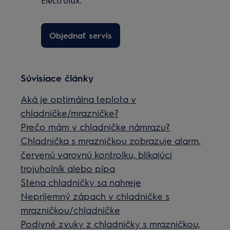
Electrolux.
Objednať servis
Súvisiace články
Aká je optimálna teplota v
chladničke/mrazničke?
Prečo mám v chladničke námrazu?
Chladnička s mrazničkou zobrazuje alarm,
červenú varovnú kontrolku, blikajúci
trojuholník alebo pípa
Stena chladničky sa nahreje
Nepríjemný zápach v chladničke s
mrazničkou/chladničke
Podivné zvuky z chladničky s mrazničkou,