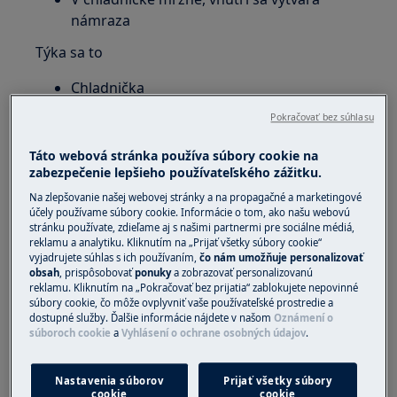
námraza
Týka sa to
Chladnička
Chladnička s mrazničkou
Pokračovať bez súhlasu
Riešenie
Táto webová stránka používa súbory cookie na
zabezpečenie lepšieho používateľského zážitku.
1. Skontrolujte, či spotrebič správne chladí
Na zlepšovanie našej webovej stránky a na propagačné a marketingové
Odmerajte teplotu teplomerom
účely používame súbory cookie. Informácie o tom, ako našu webovú
stránku používate, zdieľame aj s našimi partnermi pre sociálne médiá,
ponoreným v pohári vody, ktorý umiestnite
reklamu a analytiku. Kliknutím na „Prijať všetky súbory cookie“
do vnútra chladničky.
vyjadrujete súhlas s ich používaním,
čo nám umožňuje personalizovať
Ak je teplota v rozmedzí +4 až +5 °C,
obsah
, prispôsobovať
ponuky
a zobrazovať personalizovanú
reklamu. Kliknutím na „Pokračovať bez prijatia“ zablokujete nepovinné
chladnička funguje správne.
súbory cookie, čo môže ovplyvniť vaše používateľské prostredie a
Vnútorná teplota potravín je dôležitejšia
dostupné služby. Ďalšie informácie nájdete v našom
Oznámení o
súboroch cookie
a
Vyhlásení o ochrane osobných údajov
.
ako teplota vzduchu vo vnútri chladničky,
pretože teplota vzduchu sa počas každého
chladiaceho cyklu mení (medzi spustením
Nastavenia súborov
Prijať všetky súbory
cookie
cookie