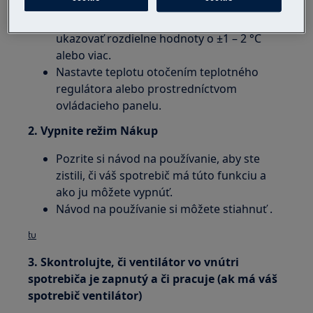
a zastavením chladiaceho kompresora).
Pripomíname, že lacné teplomery môžu
ukazovať rozdielne hodnoty o ±1 – 2 °C
alebo viac.
Nastavte teplotu otočením teplotného
regulátora alebo prostredníctvom
ovládacieho panelu.
2. Vypnite režim Nákup
Pozrite si návod na používanie, aby ste
zistili, či váš spotrebič má túto funkciu a
ako ju môžete vypnúť.
Návod na používanie si môžete stiahnuť .
tu
3. Skontrolujte, či ventilátor vo vnútri
spotrebiča je zapnutý a či pracuje (ak má váš
spotrebič ventilátor)